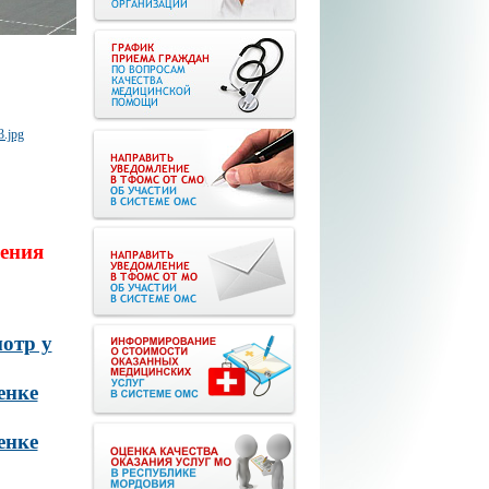
ения
отр у
енке
енке