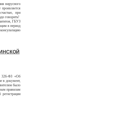
ния вирусного
е проявляется
счастью, при
адо говорить!
патитов, ГБУЗ
ющим в период
онсультацию
ЦИНСКОЙ
N 326-ФЗ «Об
е в документ,
авителям было
овым правилам
 регистрации