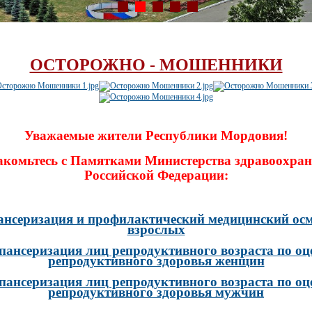
ОСТОРОЖНО - МОШЕННИКИ
Уважаемые жители Республики Мордовия!
акомьтесь с Памятками Министерства здравоохран
Российской Федерации:
ансеризация и профилактический медицинский осм
взрослых
пансеризация лиц репродуктивного возраста по оц
репродуктивного здоровья женщин
пансеризация лиц репродуктивного возраста по оц
репродуктивного здоровья мужчин