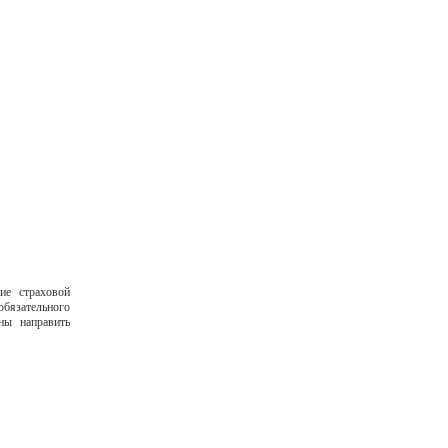
ие страховой
обязательного
ны направить