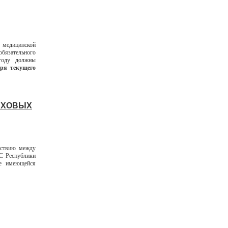
 медицинской
бязательного
году должны
бря текущего
АХОВЫХ
йствию между
С Республики
ие имеющейся