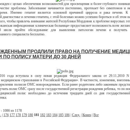
режден с целью обеспечения возможностей для просвещения и более глубокого понима
ачестве проблемы. Заболевание начинается постепенно, протекает без симптомов и н
время. Именно гепатит является основной причиной цирроза и рака печени. К 
й диагностике и лечении гепатита, с этой болезнью можно успешно бороться и об этом н
ого, чтобы привлечь внимание жителей Республики Мордовия к проблеме вирусных ге
канская инфекционная клиническая больница» предоставляет возможность всем жела
 июля пройти обследование для выявления патологии печени и получить к
анного специалиста бесплатно.
ЖДЕННЫМ ПРОДЛИЛИ ПРАВО НА ПОЛУЧЕНИЕ МЕДИ
 ПО ПОЛИСУ МАТЕРИ ДО 30 ДНЕЙ
16 года вступила в силу новая редакция Федерального закона от 29.11.2010 
 медицинском страховании в Российской Федерации». В частности, изменения, внесенны
ормления полисов ОМС новорожденным. Если ранее родителям либо законным предст
учить полис ОМС сразу после государственной регистрации рождения ребенка, то по н
дицинский полис необходимо до истечения тридцати дней со дня государственной
енка.
- 1086 из 1178
.
|
176
177
178
179
180
181
182
183
184
185
186
|
След.
|
Конец
|
Все