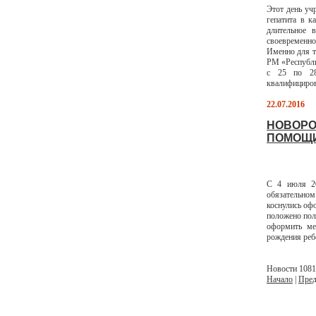
Этот день уч
гепатита в к
длительное 
своевременно
Именно для т
РМ «Республи
с 25 по 28
квалифициров
22.07.2016
НОВОРО
ПОМОЩИ
С 4 июля 20
обязательном
коснулись оф
положено пол
оформить ме
рождения реб
Новости 1081 
Начало
|
Пред