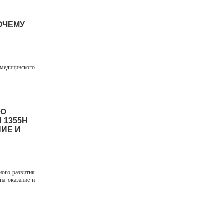
ОЧЕМУ
 медицинского
ГО
 1355Н
ИЕ И
ого развития
на оказание и