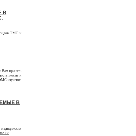
 В
.
фондов ОМС и
т Вам принять
доступности и
ОМС,изучение
АЕМЫЕ В
 медицинских
ее >>