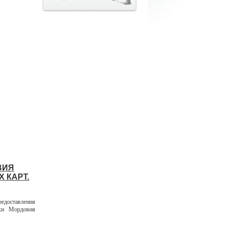
ВИЯ
 КАРТ.
едоставления
ики Мордовия