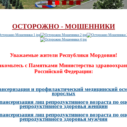
ОСТОРОЖНО - МОШЕННИКИ
Уважаемые жители Республики Мордовия!
акомьтесь с Памятками Министерства здравоохран
Российской Федерации:
ансеризация и профилактический медицинский осм
взрослых
пансеризация лиц репродуктивного возраста по оц
репродуктивного здоровья женщин
пансеризация лиц репродуктивного возраста по оц
репродуктивного здоровья мужчин