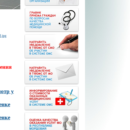
ения
отр у
енке
енке