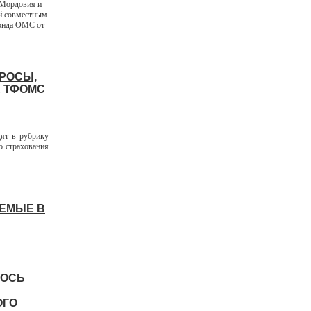
 Мордовия и
й совместным
фонда ОМС от
ПРОСЫ,
Е ТФОМС
дят в рубрику
о страхования
АЕМЫЕ В
ЛОСЬ
ОГО