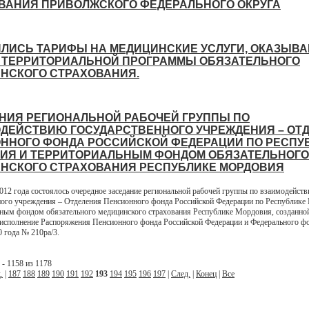
ВАНИЯ ПРИВОЛЖСКОГО ФЕДЕРАЛЬНОГО ОКРУГА
ЛИСЬ ТАРИФЫ НА МЕДИЦИНСКИЕ УСЛУГИ, ОКАЗЫВ
 ТЕРРИТОРИАЛЬНОЙ ПРОГРАММЫ ОБЯЗАТЕЛЬНОГО
НСКОГО СТРАХОВАНИЯ.
НИЯ РЕГИОНАЛЬНОЙ РАБОЧЕЙ ГРУППЫ ПО
ДЕЙСТВИЮ ГОСУДАРСТВЕННОГО УЧРЕЖДЕНИЯ – ОТ
ННОГО ФОНДА РОССИЙСКОЙ ФЕДЕРАЦИИ ПО РЕСПУ
ИЯ И ТЕРРИТОРИАЛЬНЫМ ФОНДОМ ОБЯЗАТЕЛЬНОГО
НСКОГО СТРАХОВАНИЯ РЕСПУБЛИКЕ МОРДОВИЯ
2012 года состоялось очередное заседание региональной рабочей группы по взаимодейст
ного учреждения – Отделения Пенсионного фонда Российской Федерации по Республике
ным фондом обязательного медицинского страхования Республике Мордовия, созданно
 исполнение Распоряжения Пенсионного фонда Российской Федерации и Федерального 
0 года № 210ра/3.
- 1158 из 1178
.
|
187
188
189
190
191
192
193
194
195
196
197
|
След.
|
Конец
|
Все