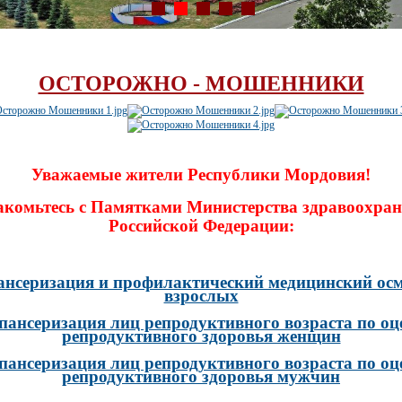
ОСТОРОЖНО - МОШЕННИКИ
Уважаемые жители Республики Мордовия!
акомьтесь с Памятками Министерства здравоохран
Российской Федерации:
ансеризация и профилактический медицинский осм
взрослых
пансеризация лиц репродуктивного возраста по оц
репродуктивного здоровья женщин
пансеризация лиц репродуктивного возраста по оц
репродуктивного здоровья мужчин