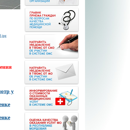
ения
отр у
енке
енке