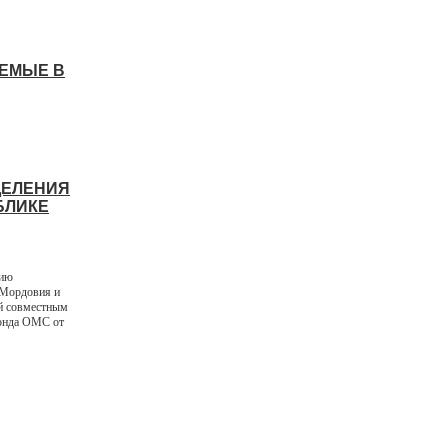
АЕМЫЕ В
ДЕЛЕНИЯ
БЛИКЕ
вию
 Мордовия и
й совместным
фонда ОМС от