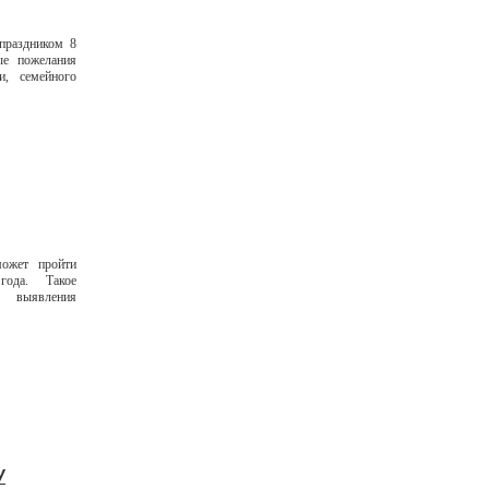
праздником 8
ые пожелания
и, семейного
ожет пройти
ода. Такое
о выявления
У