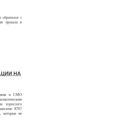
 обратился с
ия прошла в
АЦИИ НА
довия и СМО
илактическим
ам взрослого
ыявлено 8707
, которые не