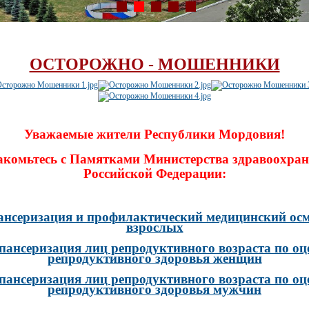
ОСТОРОЖНО - МОШЕННИКИ
Уважаемые жители Республики Мордовия!
акомьтесь с Памятками Министерства здравоохран
Российской Федерации:
ансеризация и профилактический медицинский осм
взрослых
пансеризация лиц репродуктивного возраста по оц
репродуктивного здоровья женщин
пансеризация лиц репродуктивного возраста по оц
репродуктивного здоровья мужчин