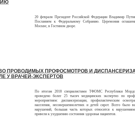
НИЮ
20 февраля Президент Российской Федерации Владимир Путин
Посланием к Федеральному Собранию. Церемония оглашен
Москве, в Гостином дворе.
ВО ПРОВОДИМЫХ ПРОФОСМОТРОВ И ДИСПАНСЕРИЗ
ЛЕ У ВРАЧЕЙ-ЭКСПЕРТОВ
По итогам 2018 специалистами ТФОМС Республики Мор
проведено более 25 тысяч медицинских экспертиз по проф
мероприятиям: диспансеризации, профилактическим осмотр
населения, несовершеннолетних и детей сирот. Всего было в
нарушений, большая часть которых относится к нарушениям
привели к ухудшению состояния здоровья пациентов.