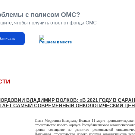
облемы с полисом ОМС?
шите, чтобы получить ответ от фонда ОМС
Написать
Решаем вместе
СТИ
МОРДОВИИ ВЛАДИМИР ВОЛКОВ: «В 2021 ГОДУ В САРА
ТАЕТ САМЫЙ СОВРЕМЕННЫЙ ОНКОЛОГИЧЕСКИЙ ЦЕН
Глава Мордовии Владимир Волков 11 марта проинспектировал 
строительстве нового корпуса Республиканского онкологического
провел совещание по развитию региональной онкологиче
Напомним, строительство нового корпуса онкодиспансера вед