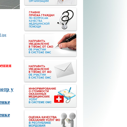
ения
отр у
енке
енке