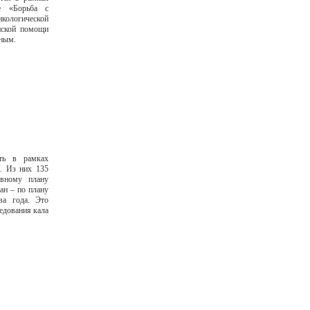
ме «Борьба с
кологической
нской помощи
ным.
ть в рамках
я. Из них 135
овному плану
ан – по плану
ва года. Это
едования кала