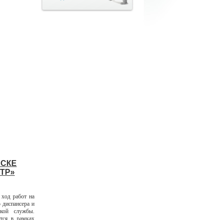
НСКЕ
ТР»
ход работ на
 диспансера и
ской службы.
ется в рамках