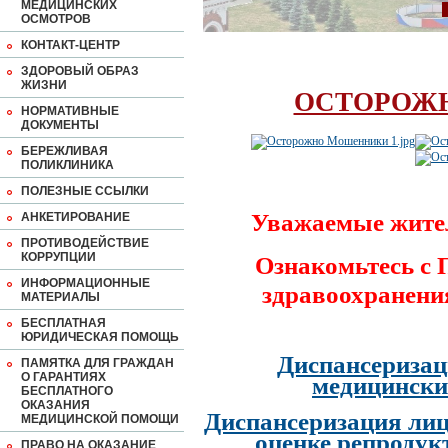
МЕДИЦИНСКИХ
ОСМОТРОВ
КОНТАКТ-ЦЕНТР
ЗДОРОВЫЙ ОБРАЗ
ЖИЗНИ
ОСТОРОЖ
НОРМАТИВНЫЕ
ДОКУМЕНТЫ
БЕРЕЖЛИВАЯ
ПОЛИКЛИНИКА
ПОЛЕЗНЫЕ ССЫЛКИ
Уважаемые жите
АНКЕТИРОВАНИЕ
ПРОТИВОДЕЙСТВИЕ
КОРРУПЦИИ
Ознакомьтесь с
ИНФОРМАЦИОННЫЕ
здравоохранени
МАТЕРИАЛЫ
БЕСПЛАТНАЯ
ЮРИДИЧЕСКАЯ ПОМОЩЬ
Диспансеризац
ПАМЯТКА ДЛЯ ГРАЖДАН
О ГАРАНТИЯХ
медицински
БЕСПЛАТНОГО
ОКАЗАНИЯ
Диспансеризация лиц
МЕДИЦИНСКОЙ ПОМОЩИ
оценке репродук
ПРАВО НА ОКАЗАНИЕ