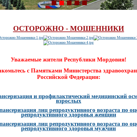
ОСТОРОЖНО - МОШЕННИКИ
Уважаемые жители Республики Мордовия!
акомьтесь с Памятками Министерства здравоохран
Российской Федерации:
ансеризация и профилактический медицинский осм
взрослых
пансеризация лиц репродуктивного возраста по оц
репродуктивного здоровья женщин
пансеризация лиц репродуктивного возраста по оц
репродуктивного здоровья мужчин