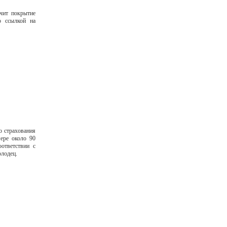
чит покрытие
о ссылкой на
о страхования
ере около 90
ответствии с
олодец.