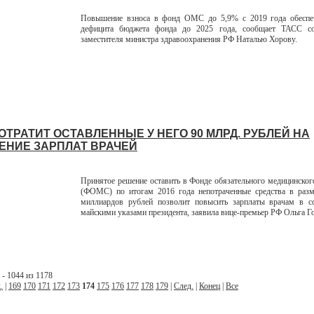
Повышение взноса в фонд ОМС до 5,9% с 2019 года обеспе
дефицита бюджета фонда до 2025 года, сообщает ТАСС с
заместителя министра здравоохранения РФ Наталью Хорову.
ОТРАТИТ ОСТАВЛЕННЫЕ У НЕГО 90 МЛРД. РУБЛЕЙ НА
НИЕ ЗАРПЛАТ ВРАЧЕЙ
Принятое решение оставить в Фонде обязательного медицинског
(ФОМС) по итогам 2016 года непотраченные средства в разм
миллиардов рублей позволит повысить зарплаты врачам в со
майскими указами президента, заявила вице-премьер РФ Ольга Г
- 1044 из 1178
.
|
169
170
171
172
173
174
175
176
177
178
179
|
След.
|
Конец
|
Все