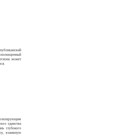
бликанский
посвященный
егиона может
мся.
мволизирующим
ного единства
нь глубокого
ру, взаимную