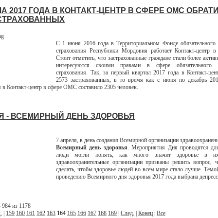
А 2017 ГОДА В КОНТАКТ-ЦЕНТР В СФЕРЕ ОМС ОБРАТ
АСТРАХОВАННЫХ
С 1 июня 2016 года в Территориальном Фонде обязательного 
страхования Республики Мордовия работает Контакт-центр 
Стоит отметить, что застрахованные граждане стали более актив
интересуются своими правами в сфере обязательного м
страхования. Так, за первый квартал 2017 года в Контакт-цен
2573 застрахованных, в то время как с июня по декабрь 201
 в Контакт-центр в сфере ОМС составило 2305 человек.
Я - ВСЕМИРНЫЙ ДЕНЬ ЗДОРОВЬЯ
7 апреля, в день создания Всемирной организации здравоохранен
Всемирный день здоровья
. Мероприятия Дня проводятся дл
люди могли понять, как много значит здоровье в 
здравоохранительные организации призваны решить вопрос, 
сделать, чтобы здоровье людей во всем мире стало лучше. Темо
проведению Всемирного дня здоровья 2017 года выбрана депресс
 984 из 1178
.
|
159
160
161
162
163
164
165
166
167
168
169
|
След.
|
Конец
|
Все