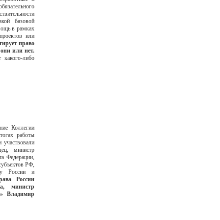
бязательного
ствительности
акой базовой
мощь в рамках
проектов или
тирует право
они или нет.
 какого-либо
ние Коллегии
тогах работы
и участвовали
дец, министр
та Федерации,
субъектов РФ,
ву России и
рава России
а, министр
» Владимир