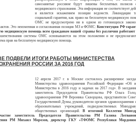
самозанятые россияне будут лишены бесплатных полисов о
медицинского страхования. Эта информация не соответствует дей
и является искажением позиции ведомств. Ликвидации т
социальной гарантии, как право на бесплатную медицинскую по
ОМС не предусмотрено ни в одном из готовящихся законо
актов. Это неизменная и согласованная позиция МЗ и ФОМС:
Конституция РФ гаран
ую медицинскую помощь всем гражданам нашей страны без различия работают 
шенствования системы ОМС основываются на этом положении и не предполагают
ема прав на бесплатную медицинскую помощь.
ВЕ ПОДВЕЛИ ИТОГИ РАБОТЫ МИНИСТЕРСТВА
ОХРАНЕНИЯ РОССИИ ЗА 2016 ГОД
12 апреля 2017 г. в Москве состоялось расширенное заседа
Министерства здравоохранения Российской Федерации «Об и
Министерства в 2016 году и задачах на 2017 год». В заседани
заместитель Председателя Правительства РФ Ольга Голо
здравоохранения РФ Вероника Скворцова, представители Сове
Государственной Думы, руководители органов здравоохранения 
образовательных учреждений, подведомственных Минздра
общественных организаций.
В итоговой Коллегии Минзд
частие заместитель Председателя Правительства РМ Галина Лотванов
нения РМ Михаил Морозов, директор ГКУ «ТФОМС Республики Мордовия