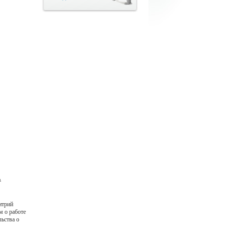
А
итрий
м о работе
ьства о