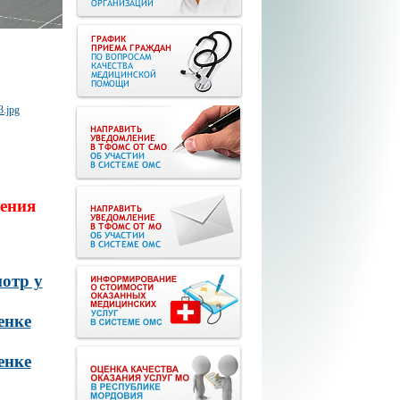
ения
отр у
енке
енке