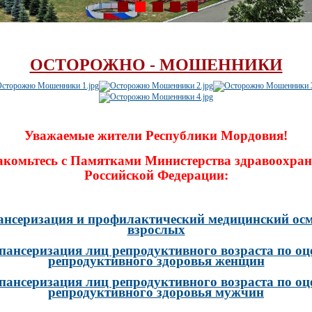
ОСТОРОЖНО - МОШЕННИКИ
Уважаемые жители Республики Мордовия!
акомьтесь с Памятками Министерства здравоохран
Российской Федерации:
ансеризация и профилактический медицинский осм
взрослых
пансеризация лиц репродуктивного возраста по оц
репродуктивного здоровья женщин
пансеризация лиц репродуктивного возраста по оц
репродуктивного здоровья мужчин