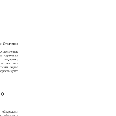
и Стадченко
существенные
а страховых
ю поддержку
 об участии в
еречня видов
рреспондента
 О
 обнаружили
езработные и