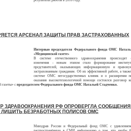
результатах работы в 2016 году.
ЯЕТСЯ АРСЕНАЛ ЗАЩИТЫ ПРАВ ЗАСТРАХОВАННЫХ
Интервью председателя Федерального фонда ОМС Наталь
«Медицинской газете»
В системе отечественного здравоохранения происходят 
изменения - новым этапом стало формирование институт
представителей, оказывающих информационную и правову
застрахованным гражданам. Об их эффективной работе, а также
системе ОМС негосударственных клиник и о расширении п
оказания высокотехнологичной помощи состоялся разговор ко
 газеты» с
председателем Федерального фонда ОМС Натальей Стадченко.
Р ЗДРАВООХРАНЕНИЯ РФ ОПРОВЕРГЛА СООБЩЕНИЯ
 ЛИШИТЬ БЕЗРАБОТНЫХ ПОЛИСОВ ОМС
Минздрав России и Федеральный фонд ОМС с удивлением
распространённую в СМИ информацию о том, что якобы б