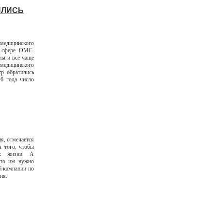
ИЛИСЬ
медицинского
в сфере ОМС.
ны и все чаще
едицинского
тр обратились
6 года число
ия, отмечается
я того, чтобы
их жизни. А
что им нужно
й кампании по
ия.