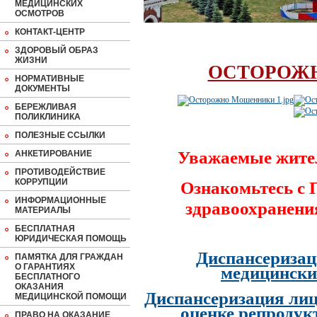
МЕДИЦИНСКИХ
ОСМОТРОВ
КОНТАКТ-ЦЕНТР
ЗДОРОВЫЙ ОБРАЗ
ЖИЗНИ
ОСТОРОЖ
НОРМАТИВНЫЕ
ДОКУМЕНТЫ
БЕРЕЖЛИВАЯ
ПОЛИКЛИНИКА
ПОЛЕЗНЫЕ ССЫЛКИ
Уважаемые жите
АНКЕТИРОВАНИЕ
ПРОТИВОДЕЙСТВИЕ
КОРРУПЦИИ
Ознакомьтесь с
ИНФОРМАЦИОННЫЕ
здравоохранени
МАТЕРИАЛЫ
БЕСПЛАТНАЯ
ЮРИДИЧЕСКАЯ ПОМОЩЬ
Диспансеризац
ПАМЯТКА ДЛЯ ГРАЖДАН
О ГАРАНТИЯХ
медицински
БЕСПЛАТНОГО
ОКАЗАНИЯ
Диспансеризация лиц
МЕДИЦИНСКОЙ ПОМОЩИ
оценке репродук
ПРАВО НА ОКАЗАНИЕ