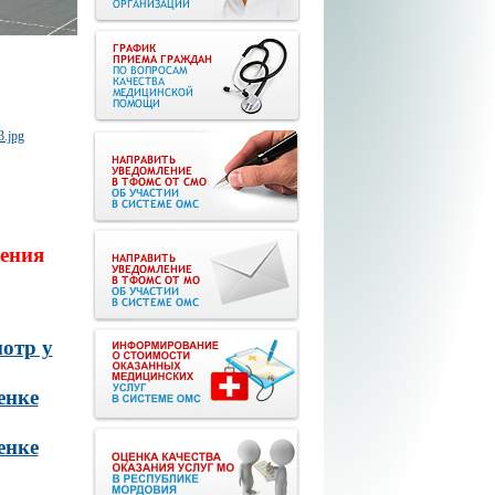
ения
отр у
енке
енке