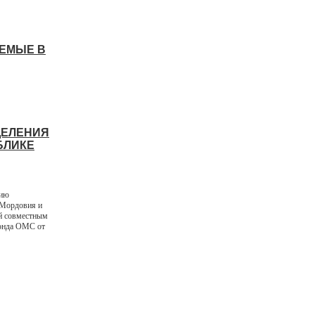
АЕМЫЕ В
ДЕЛЕНИЯ
БЛИКЕ
вию
 Мордовия и
й совместным
фонда ОМС от