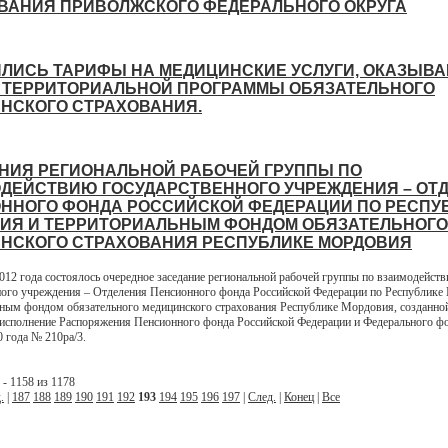
ВАНИЯ ПРИВОЛЖСКОГО ФЕДЕРАЛЬНОГО ОКРУГА
ЛИСЬ ТАРИФЫ НА МЕДИЦИНСКИЕ УСЛУГИ, ОКАЗЫВ
 ТЕРРИТОРИАЛЬНОЙ ПРОГРАММЫ ОБЯЗАТЕЛЬНОГО
НСКОГО СТРАХОВАНИЯ.
НИЯ РЕГИОНАЛЬНОЙ РАБОЧЕЙ ГРУППЫ ПО
ДЕЙСТВИЮ ГОСУДАРСТВЕННОГО УЧРЕЖДЕНИЯ – ОТ
ННОГО ФОНДА РОССИЙСКОЙ ФЕДЕРАЦИИ ПО РЕСПУ
ИЯ И ТЕРРИТОРИАЛЬНЫМ ФОНДОМ ОБЯЗАТЕЛЬНОГО
НСКОГО СТРАХОВАНИЯ РЕСПУБЛИКЕ МОРДОВИЯ
2012 года состоялось очередное заседание региональной рабочей группы по взаимодейст
ного учреждения – Отделения Пенсионного фонда Российской Федерации по Республике
ным фондом обязательного медицинского страхования Республике Мордовия, созданно
 исполнение Распоряжения Пенсионного фонда Российской Федерации и Федерального 
0 года № 210ра/3.
- 1158 из 1178
.
|
187
188
189
190
191
192
193
194
195
196
197
|
След.
|
Конец
|
Все