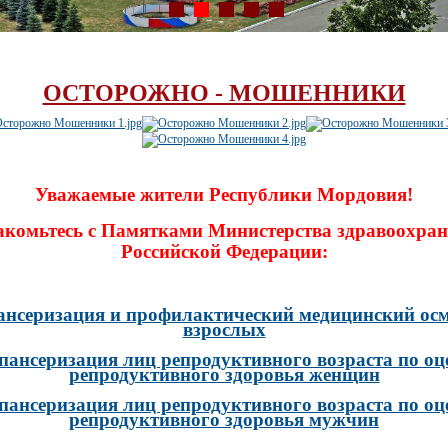
ОСТОРОЖНО - МОШЕННИКИ
Уважаемые жители Республики Мордовия!
акомьтесь с Памятками Министерства здравоохран
Российской Федерации:
ансеризация и профилактический медицинский осм
взрослых
пансеризация лиц репродуктивного возраста по оц
репродуктивного здоровья женщин
пансеризация лиц репродуктивного возраста по оц
репродуктивного здоровья мужчин