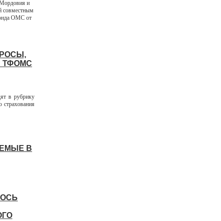
 Мордовия и
й совместным
фонда ОМС от
ПРОСЫ,
Е ТФОМС
дят в рубрику
о страхования
АЕМЫЕ В
ЛОСЬ
ОГО