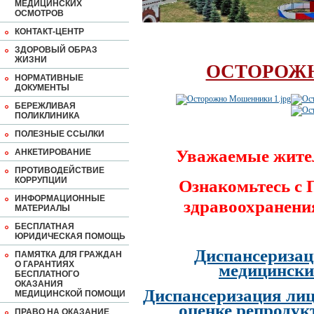
МЕДИЦИНСКИХ
ОСМОТРОВ
КОНТАКТ-ЦЕНТР
ЗДОРОВЫЙ ОБРАЗ
ЖИЗНИ
ОСТОРОЖ
НОРМАТИВНЫЕ
ДОКУМЕНТЫ
БЕРЕЖЛИВАЯ
ПОЛИКЛИНИКА
ПОЛЕЗНЫЕ ССЫЛКИ
Уважаемые жите
АНКЕТИРОВАНИЕ
ПРОТИВОДЕЙСТВИЕ
КОРРУПЦИИ
Ознакомьтесь с
ИНФОРМАЦИОННЫЕ
здравоохранени
МАТЕРИАЛЫ
БЕСПЛАТНАЯ
ЮРИДИЧЕСКАЯ ПОМОЩЬ
Диспансеризац
ПАМЯТКА ДЛЯ ГРАЖДАН
О ГАРАНТИЯХ
медицински
БЕСПЛАТНОГО
ОКАЗАНИЯ
Диспансеризация лиц
МЕДИЦИНСКОЙ ПОМОЩИ
оценке репродук
ПРАВО НА ОКАЗАНИЕ