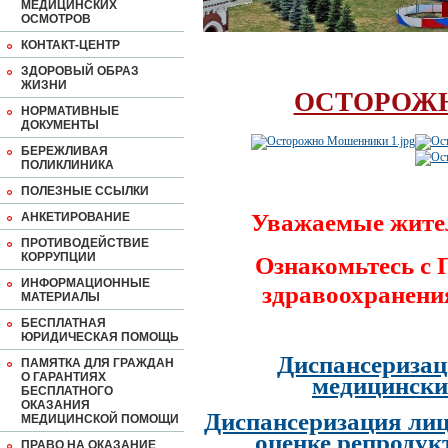
МЕДИЦИНСКИХ
ОСМОТРОВ
КОНТАКТ-ЦЕНТР
ЗДОРОВЫЙ ОБРАЗ
ЖИЗНИ
ОСТОРОЖ
НОРМАТИВНЫЕ
ДОКУМЕНТЫ
БЕРЕЖЛИВАЯ
ПОЛИКЛИНИКА
ПОЛЕЗНЫЕ ССЫЛКИ
Уважаемые жите
АНКЕТИРОВАНИЕ
ПРОТИВОДЕЙСТВИЕ
КОРРУПЦИИ
Ознакомьтесь с
ИНФОРМАЦИОННЫЕ
здравоохранени
МАТЕРИАЛЫ
БЕСПЛАТНАЯ
ЮРИДИЧЕСКАЯ ПОМОЩЬ
Диспансеризац
ПАМЯТКА ДЛЯ ГРАЖДАН
О ГАРАНТИЯХ
медицински
БЕСПЛАТНОГО
ОКАЗАНИЯ
Диспансеризация лиц
МЕДИЦИНСКОЙ ПОМОЩИ
оценке репродук
ПРАВО НА ОКАЗАНИЕ