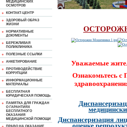
МЕДИЦИНСКИХ
ОСМОТРОВ
КОНТАКТ-ЦЕНТР
ЗДОРОВЫЙ ОБРАЗ
ЖИЗНИ
ОСТОРОЖ
НОРМАТИВНЫЕ
ДОКУМЕНТЫ
БЕРЕЖЛИВАЯ
ПОЛИКЛИНИКА
ПОЛЕЗНЫЕ ССЫЛКИ
Уважаемые жите
АНКЕТИРОВАНИЕ
ПРОТИВОДЕЙСТВИЕ
КОРРУПЦИИ
Ознакомьтесь с
ИНФОРМАЦИОННЫЕ
здравоохранени
МАТЕРИАЛЫ
БЕСПЛАТНАЯ
ЮРИДИЧЕСКАЯ ПОМОЩЬ
Диспансеризац
ПАМЯТКА ДЛЯ ГРАЖДАН
О ГАРАНТИЯХ
медицински
БЕСПЛАТНОГО
ОКАЗАНИЯ
Диспансеризация лиц
МЕДИЦИНСКОЙ ПОМОЩИ
оценке репродук
ПРАВО НА ОКАЗАНИЕ