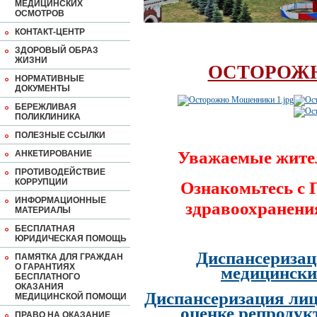
МЕДИЦИНСКИХ
ОСМОТРОВ
КОНТАКТ-ЦЕНТР
ЗДОРОВЫЙ ОБРАЗ
ЖИЗНИ
ОСТОРОЖ
НОРМАТИВНЫЕ
ДОКУМЕНТЫ
БЕРЕЖЛИВАЯ
ПОЛИКЛИНИКА
ПОЛЕЗНЫЕ ССЫЛКИ
Уважаемые жите
АНКЕТИРОВАНИЕ
ПРОТИВОДЕЙСТВИЕ
КОРРУПЦИИ
Ознакомьтесь с
ИНФОРМАЦИОННЫЕ
здравоохранени
МАТЕРИАЛЫ
БЕСПЛАТНАЯ
ЮРИДИЧЕСКАЯ ПОМОЩЬ
Диспансеризац
ПАМЯТКА ДЛЯ ГРАЖДАН
О ГАРАНТИЯХ
медицински
БЕСПЛАТНОГО
ОКАЗАНИЯ
Диспансеризация лиц
МЕДИЦИНСКОЙ ПОМОЩИ
оценке репродук
ПРАВО НА ОКАЗАНИЕ