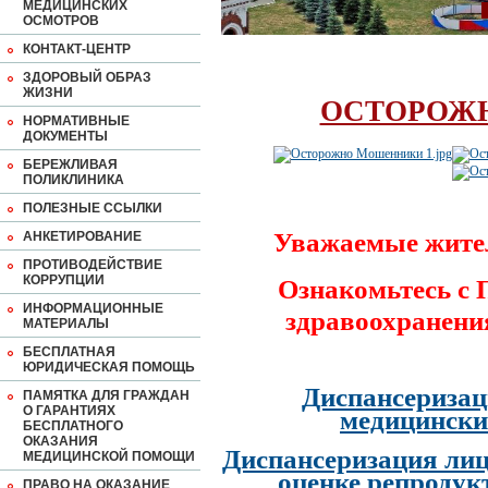
МЕДИЦИНСКИХ
ОСМОТРОВ
КОНТАКТ-ЦЕНТР
ЗДОРОВЫЙ ОБРАЗ
ЖИЗНИ
ОСТОРОЖ
НОРМАТИВНЫЕ
ДОКУМЕНТЫ
БЕРЕЖЛИВАЯ
ПОЛИКЛИНИКА
ПОЛЕЗНЫЕ ССЫЛКИ
Уважаемые жите
АНКЕТИРОВАНИЕ
ПРОТИВОДЕЙСТВИЕ
КОРРУПЦИИ
Ознакомьтесь с
ИНФОРМАЦИОННЫЕ
здравоохранени
МАТЕРИАЛЫ
БЕСПЛАТНАЯ
ЮРИДИЧЕСКАЯ ПОМОЩЬ
Диспансеризац
ПАМЯТКА ДЛЯ ГРАЖДАН
О ГАРАНТИЯХ
медицински
БЕСПЛАТНОГО
ОКАЗАНИЯ
Диспансеризация лиц
МЕДИЦИНСКОЙ ПОМОЩИ
оценке репродук
ПРАВО НА ОКАЗАНИЕ