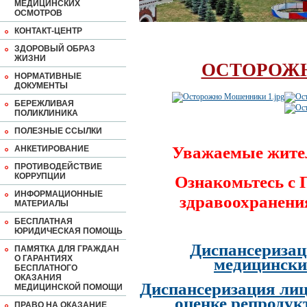
МЕДИЦИНСКИХ
ОСМОТРОВ
КОНТАКТ-ЦЕНТР
ЗДОРОВЫЙ ОБРАЗ
ЖИЗНИ
ОСТОРОЖ
НОРМАТИВНЫЕ
ДОКУМЕНТЫ
БЕРЕЖЛИВАЯ
ПОЛИКЛИНИКА
ПОЛЕЗНЫЕ ССЫЛКИ
Уважаемые жите
АНКЕТИРОВАНИЕ
ПРОТИВОДЕЙСТВИЕ
КОРРУПЦИИ
Ознакомьтесь с
ИНФОРМАЦИОННЫЕ
здравоохранени
МАТЕРИАЛЫ
БЕСПЛАТНАЯ
ЮРИДИЧЕСКАЯ ПОМОЩЬ
Диспансеризац
ПАМЯТКА ДЛЯ ГРАЖДАН
О ГАРАНТИЯХ
медицински
БЕСПЛАТНОГО
ОКАЗАНИЯ
Диспансеризация лиц
МЕДИЦИНСКОЙ ПОМОЩИ
оценке репродук
ПРАВО НА ОКАЗАНИЕ