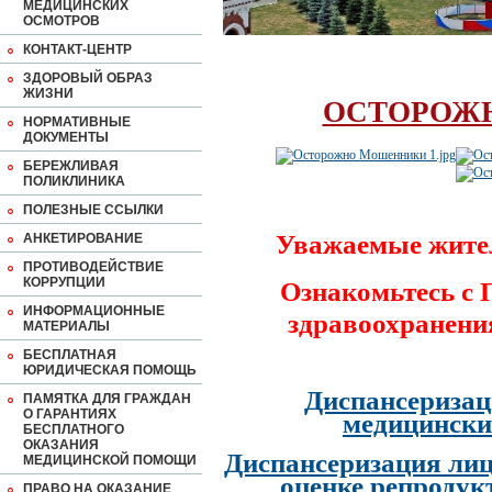
МЕДИЦИНСКИХ
ОСМОТРОВ
КОНТАКТ-ЦЕНТР
ЗДОРОВЫЙ ОБРАЗ
ЖИЗНИ
ОСТОРОЖ
НОРМАТИВНЫЕ
ДОКУМЕНТЫ
БЕРЕЖЛИВАЯ
ПОЛИКЛИНИКА
ПОЛЕЗНЫЕ ССЫЛКИ
Уважаемые жите
АНКЕТИРОВАНИЕ
ПРОТИВОДЕЙСТВИЕ
КОРРУПЦИИ
Ознакомьтесь с
ИНФОРМАЦИОННЫЕ
здравоохранени
МАТЕРИАЛЫ
БЕСПЛАТНАЯ
ЮРИДИЧЕСКАЯ ПОМОЩЬ
Диспансеризац
ПАМЯТКА ДЛЯ ГРАЖДАН
О ГАРАНТИЯХ
медицински
БЕСПЛАТНОГО
ОКАЗАНИЯ
Диспансеризация лиц
МЕДИЦИНСКОЙ ПОМОЩИ
оценке репродук
ПРАВО НА ОКАЗАНИЕ