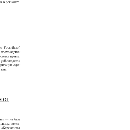
я в регионах.
с Российской
прохождении
асается правил
работодателя
еризации один
твия.
 ОТ
нии — на базе
льницы имени
т «Бережливая