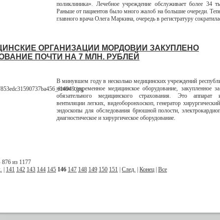
поликлиника». Лечебное учреждение обслуживает более 34 ты
Раньше от пациентов было много жалоб на большие очереди. Тепе
главного врача Олега Маркина, очередь в регистратуру сократилас
ЦИНСКИЕ ОРГАНИЗАЦИИ МОРДОВИИ ЗАКУПЛЕНО
ОВАНИЕ ПОЧТИ НА 7 МЛН. РУБЛЕЙ
В минувшем году в несколько медицинских учреждений республ
новое современное медицинское оборудование, закупленное за
обязательного медицинского страхования. Это аппарат и
вентиляции легких, видеоборонхоскоп, генератор хирургический,
эндоскопы для обследования брюшной полости, электрокардио
диагностическое и хирургическое оборудование.
 876 из 1177
.
|
141
142
143
144
145
146
147
148
149
150
151
|
След.
|
Конец
|
Все