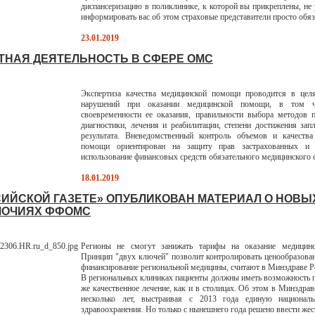
диспансеризацию в поликлинике, к которой вы прикреплены, не 
информировать вас об этом страховые представители просто обя
23.01.2019
ТНАЯ ДЕЯТЕЛЬНОСТЬ В СФЕРЕ ОМС
Экспертиза качества медицинской помощи проводится в цел
нарушений при оказании медицинской помощи, в том ч
своевременности ее оказания, правильности выбора методов 
диагностики, лечения и реабилитации, степени достижения зап
результата. Вневедомственный контроль объемов и качества
помощи ориентирован на защиту прав застрахованных и 
использование финансовых средств обязательного медицинского 
18.01.2019
СИЙСКОЙ ГАЗЕТЕ» ОПУБЛИКОВАН МАТЕРИАЛ О НОВЫ
МОЧИЯХ ФФОМС
Регионы не смогут занижать тарифы на оказание медицин
Принцип "двух ключей" позволит контролировать ценообразова
финансирование региональной медицины, считают в Минздраве Р
В региональных клиниках пациенты должны иметь возможность п
же качественное лечение, как и в столицах. Об этом в Минздрав
несколько лет, выстраивая с 2013 года единую национал
здравоохранения. Но только с нынешнего года решено ввести жес