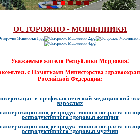
ОСТОРОЖНО - МОШЕННИКИ
Уважаемые жители Республики Мордовия!
акомьтесь с Памятками Министерства здравоохран
Российской Федерации:
ансеризация и профилактический медицинский осм
взрослых
пансеризация лиц репродуктивного возраста по оц
репродуктивного здоровья женщин
пансеризация лиц репродуктивного возраста по оц
репродуктивного здоровья мужчин