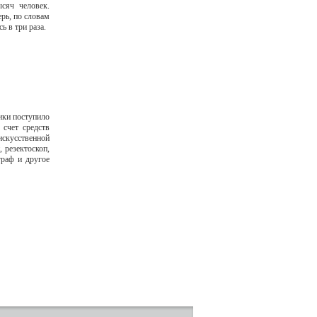
сяч человек.
рь, по словам
ь в три раза.
ики поступило
 счет средств
скусственной
 резектоскоп,
граф и другое