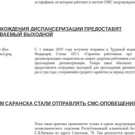
за тарифами, по которым работают в системе ОМС медучреждени
ОХОЖДЕНИЯ ДИСПАНСЕРИЗАЦИИ ПРЕДОСТАВЯТ
ИВАЕМЫЙ ВЫХОДНОЙ
С 1 января 2019 года вступили поправки в Трудовой кодек
Федерации. Статья 185.1. «Гарантии работникам при 
диспансеризации» направлена на защиту здоровья работников и к
прохождения диспансеризации. Теперь закон обязывает 
предоставлять сотруднику выходной для прохождения диспанс
раз в три года с сохранением среднего заработка за период отсутс
М САРАНСКА СТАЛИ ОТПРАВЛЯТЬ СМС-ОПОВЕЩЕНИЯ
Пока такая практика применяется только в одном медучрежде
поликлинического отделения Республиканской клинической бо
С.В.Каткова по адресу Советская, 79. Там реализуется проек