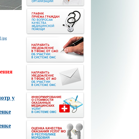
ения
отр у
енке
енке