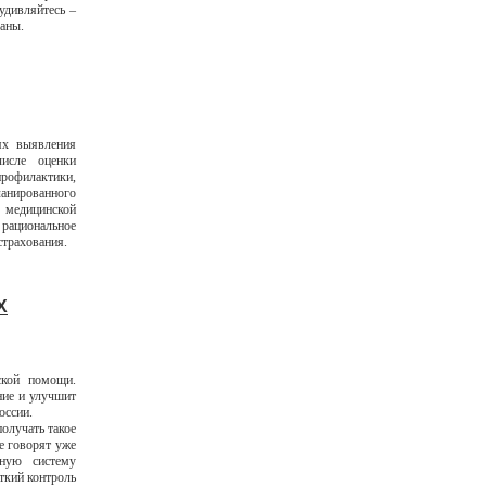
удивляйтесь –
заны.
ях выявления
исле оценки
профилактики,
ланированного
 медицинской
рациональное
страхования.
Х
ской помощи.
ние и улучшит
оссии.
олучать такое
е говорят уже
ьную систему
ткий контроль