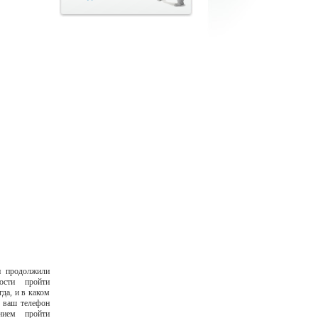
и продолжили
ости пройти
гда, и в каком
а ваш телефон
нием пройти