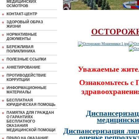
МЕДИЦИНСКИХ
ОСМОТРОВ
КОНТАКТ-ЦЕНТР
ЗДОРОВЫЙ ОБРАЗ
ЖИЗНИ
ОСТОРОЖ
НОРМАТИВНЫЕ
ДОКУМЕНТЫ
БЕРЕЖЛИВАЯ
ПОЛИКЛИНИКА
ПОЛЕЗНЫЕ ССЫЛКИ
Уважаемые жите
АНКЕТИРОВАНИЕ
ПРОТИВОДЕЙСТВИЕ
КОРРУПЦИИ
Ознакомьтесь с
ИНФОРМАЦИОННЫЕ
здравоохранени
МАТЕРИАЛЫ
БЕСПЛАТНАЯ
ЮРИДИЧЕСКАЯ ПОМОЩЬ
Диспансеризац
ПАМЯТКА ДЛЯ ГРАЖДАН
О ГАРАНТИЯХ
медицински
БЕСПЛАТНОГО
ОКАЗАНИЯ
Диспансеризация лиц
МЕДИЦИНСКОЙ ПОМОЩИ
оценке репродук
ПРАВО НА ОКАЗАНИЕ