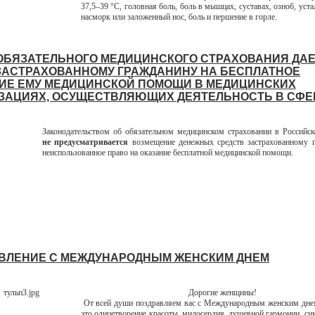
37,5–39 °С, головная боль, боль в мышцах, суставах, озноб, уста
насморк или заложенный нос, боль и першение в горле.
ОБЯЗАТЕЛЬНОГО МЕДИЦИНСКОГО СТРАХОВАНИЯ ДА
ЗАСТРАХОВАННОМУ ГРАЖДАНИНУ НА БЕСПЛАТНОЕ
ИЕ ЕМУ МЕДИЦИНСКОЙ ПОМОЩИ В МЕДИЦИНСКИХ
ЗАЦИЯХ, ОСУЩЕСТВЛЯЮЩИХ ДЕЯТЕЛЬНОСТЬ В СФЕ
Законодательством об обязательном медицинском страховании в Российс
не предусматривается
возмещение денежных средств застрахованному г
неиспользованное право на оказание бесплатной медицинской помощи.
ВЛЕНИЕ С МЕЖДУНАРОДНЫМ ЖЕНСКИМ ДНЕМ
Дорогие женщины!
От всей души поздравляем вас с Международным женским дне
это олицетворение красоты, милосердия, душевной гармонии, си