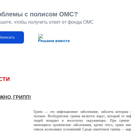
облемы с полисом ОМС?
шите, чтобы получить ответ от фонда ОМС
Написать
Решаем вместе
СТИ
ЖНО, ГРИПП!
Грипп — это инфекционное заболевание, заболеть которым
человек. Возбудителем гриппа является вирус, который от и
людей попадает в носоглотку окружающих. При гриппе 
имеющиеся хронические заболевания, кроме этого, грипп им
список возможных осложнений. Среди симптомов гриппа — жар