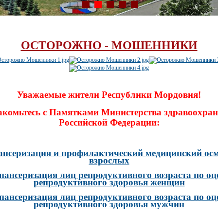
ОСТОРОЖНО - МОШЕННИКИ
Уважаемые жители Республики Мордовия!
акомьтесь с Памятками Министерства здравоохран
Российской Федерации:
ансеризация и профилактический медицинский осм
взрослых
пансеризация лиц репродуктивного возраста по оц
репродуктивного здоровья женщин
пансеризация лиц репродуктивного возраста по оц
репродуктивного здоровья мужчин