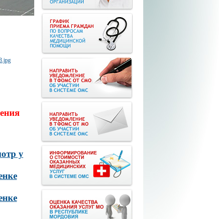
ения
отр у
енке
енке