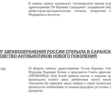
В главном корпусе мордовского госуниверситета прошла встр
здравоохранения РФ Вероники Скворцовой с медицинской обще
профессорско-преподавательским составом, аспирантами 
Медицинского института.
Р ЗДРАВООХРАНЕНИЯ РОССИИ ОТКРЫЛА В САРАНСК
ОДСТВО АНТИБИОТИКОВ НОВОГО ПОКОЛЕНИЯ
20 февраля министр здравоохранения России Вероника Скво
Мордовии Владимир Волков и председатель Совета директ
«ПРОМОМЕД» Петр Белый приняли участие в открытии пр
производства полного цикла антибиотиков нового поко
«Биохимик».На саранском заводе впервые в стране организова
производство антибиотиков: от штамма-продуцента до готовых 
препаратов.