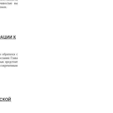
вчивостью вы
изких.
АЦИИ К
н обратился с
слании Глава
рыв предстоит
д современным
НСКОЙ