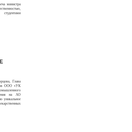
еча министра
ственностью,
и студентами
Е
рцова, Глава
оров ООО «УК
омышленного
ления на АО
но уникальное
лекарственных