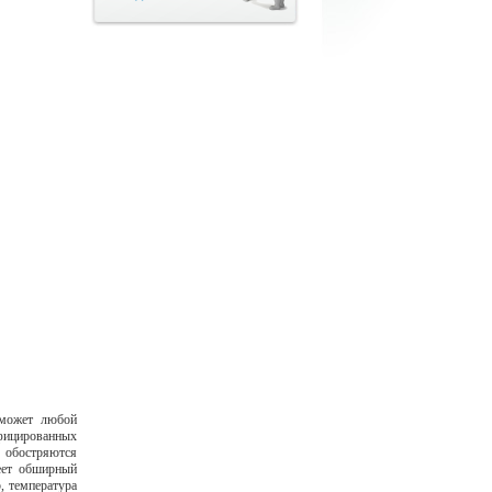
 может любой
нфицированных
обостряются
еет обширный
, температура