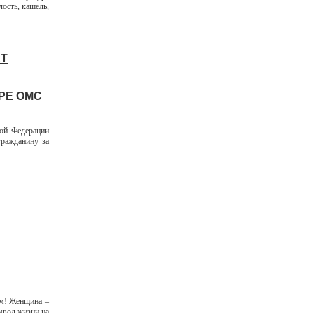
лость, кашель,
ЕТ
РЕ ОМС
кой Федерации
ражданину за
м! Женщина –
мвол жизни на