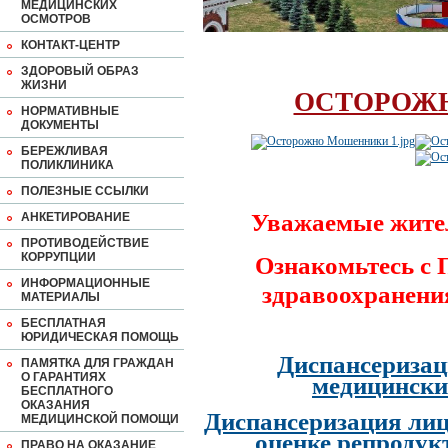
МЕДИЦИНСКИХ
ОСМОТРОВ
КОНТАКТ-ЦЕНТР
ЗДОРОВЫЙ ОБРАЗ
ЖИЗНИ
ОСТОРОЖ
НОРМАТИВНЫЕ
ДОКУМЕНТЫ
БЕРЕЖЛИВАЯ
ПОЛИКЛИНИКА
ПОЛЕЗНЫЕ ССЫЛКИ
Уважаемые жите
АНКЕТИРОВАНИЕ
ПРОТИВОДЕЙСТВИЕ
КОРРУПЦИИ
Ознакомьтесь с
ИНФОРМАЦИОННЫЕ
здравоохранени
МАТЕРИАЛЫ
БЕСПЛАТНАЯ
ЮРИДИЧЕСКАЯ ПОМОЩЬ
Диспансеризац
ПАМЯТКА ДЛЯ ГРАЖДАН
О ГАРАНТИЯХ
медицински
БЕСПЛАТНОГО
ОКАЗАНИЯ
Диспансеризация лиц
МЕДИЦИНСКОЙ ПОМОЩИ
оценке репродук
ПРАВО НА ОКАЗАНИЕ