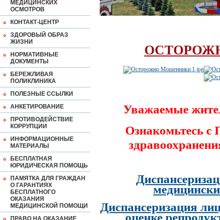
МЕДИЦИНСКИХ
ОСМОТРОВ
КОНТАКТ-ЦЕНТР
ЗДОРОВЫЙ ОБРАЗ
ЖИЗНИ
ОСТОРОЖ
НОРМАТИВНЫЕ
ДОКУМЕНТЫ
БЕРЕЖЛИВАЯ
ПОЛИКЛИНИКА
ПОЛЕЗНЫЕ ССЫЛКИ
Уважаемые жите
АНКЕТИРОВАНИЕ
ПРОТИВОДЕЙСТВИЕ
КОРРУПЦИИ
Ознакомьтесь с
ИНФОРМАЦИОННЫЕ
здравоохранени
МАТЕРИАЛЫ
БЕСПЛАТНАЯ
ЮРИДИЧЕСКАЯ ПОМОЩЬ
Диспансеризац
ПАМЯТКА ДЛЯ ГРАЖДАН
О ГАРАНТИЯХ
медицински
БЕСПЛАТНОГО
ОКАЗАНИЯ
Диспансеризация лиц
МЕДИЦИНСКОЙ ПОМОЩИ
оценке репродук
ПРАВО НА ОКАЗАНИЕ