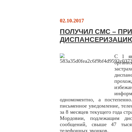
02.10.2017
ПОЛУЧИЛ СМС – ПР
ДИСПАНСЕРИЗАЦИ
С 1 ян
орган
застр
диспан
прохож
избеж
инфор
одномоментно, а постепенно
письменное уведомление, тел
за 8 месяцев текущего года с
Мордовии, подлежащим дис
сообщений, свыше 47 тыся
телефонных звонков.