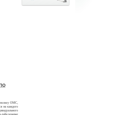
 ПО
о полису ОМС,
ся на каждого
дивидуального
н-лайн режиме