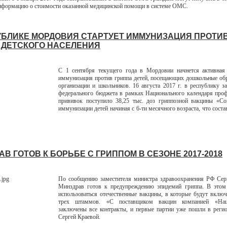
формацию о стоимости оказанной медицинской помощи в системе ОМС.
УБЛИКЕ МОРДОВИЯ СТАРТУЕТ ИММУНИЗАЦИЯ ПРОТИ
 ДЕТСКОГО НАСЕЛЕНИЯ
С 1 сентября текущего года в Мордовии начнется активная 
иммунизация против гриппа детей, посещающих дошкольные об
организации и школьников. 16 августа 2017 г. в республику за
федерального бюджета в рамках Национального календаря про
прививок поступило 38,25 тыс. доз гриппозной вакцины «Со
иммунизации детей начиная с 6-ти месячного возраста, что сост
В ГОТОВ К БОРЬБЕ С ГРИППОМ В СЕЗОНЕ 2017-2018
По сообщению заместителя министра здравоохранения РФ Серг
Минздрав готов к предупреждению эпидемий гриппа. В этом 
использоваться отечественные вакцины, в которые будут вклю
трех штаммов. «С поставщиком вакцин компанией «На
заключены все контракты, и первые партии уже пошли в регио
Сергей Краевой.