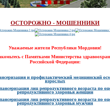
ОСТОРОЖНО - МОШЕННИКИ
Уважаемые жители Республики Мордовия!
акомьтесь с Памятками Министерства здравоохран
Российской Федерации:
ансеризация и профилактический медицинский осм
взрослых
пансеризация лиц репродуктивного возраста по оц
репродуктивного здоровья женщин
пансеризация лиц репродуктивного возраста по оц
репродуктивного здоровья мужчин