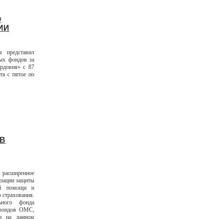
О
ИИ
я представил
ых фондов за
рдовия» с 87
та с пятое по
В
 расширенное
изации защиты
ой помощи и
о страхования.
ьного фонда
 фондов ОМС,
он на данном