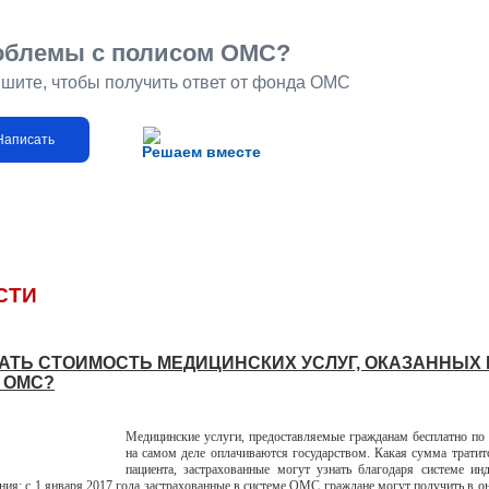
облемы с полисом ОМС?
шите, чтобы получить ответ от фонда ОМС
Написать
Решаем вместе
СТИ
НАТЬ СТОИМОСТЬ МЕДИЦИНСКИХ УСЛУГ, ОКАЗАННЫХ
 ОМС?
Медицинские услуги, предоставляемые гражданам бесплатно п
на самом деле оплачиваются государством. Какая сумма тратит
пациента, застрахованные могут узнать благодаря системе ин
ия: с 1 января 2017 года застрахованные в системе ОМС граждане могут получить в о