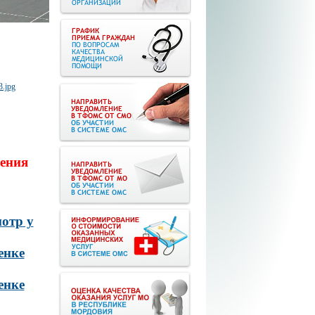
ения
отр у
енке
енке