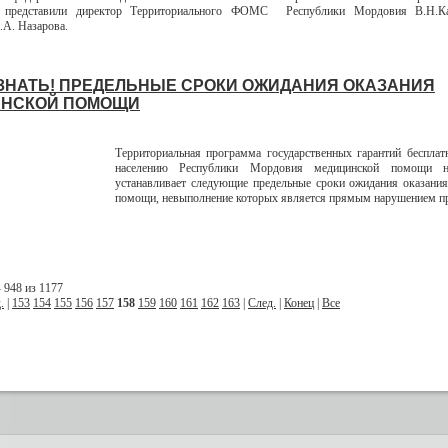
и представили директор Территориального ФОМС Республики Мордовия В.Н.Ка
.А. Назарова.
ЗНАТЬ! ПРЕДЕЛЬНЫЕ СРОКИ ОЖИДАНИЯ ОКАЗАНИЯ
НСКОЙ ПОМОЩИ
Территориальная программа государственных гарантий бесплат
населению Республики Мордовия медицинской помощи 
устанавливает следующие предельные сроки ожидания оказани
помощи, невыполнение которых является прямым нарушением пр
 948 из 1177
.
|
153
154
155
156
157
158
159
160
161
162
163
|
След.
|
Конец
|
Все