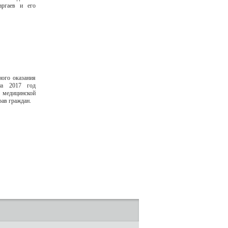
ргаев и его
ного оказания
на 2017 год
я медицинской
ав граждан.