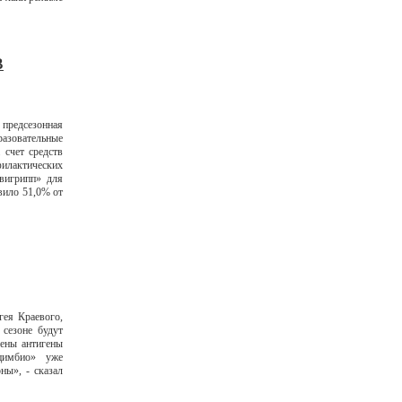
В
предсезонная
разовательные
 счет средств
филактических
вигрипп» для
авило 51,0% от
ея Краевого,
сезоне будут
чены антигены
цимбио» уже
ны», - сказал