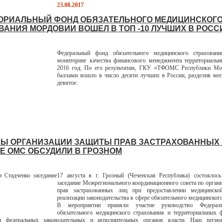
23.08.2017
ОРИАЛЬНЫЙ ФОНД ОБЯЗАТЕЛЬНОГО МЕДИЦИНСКОГ
ВАНИЯ МОРДОВИИ ВОШЕЛ В ТОП -10 ЛУЧШИХ В РОСС
Федеральный фонд обязательного медицинского страховани
мониторинг качества финансового менеджмента территориальн
2016 год. По его результатам, ГКУ «ТФОМС Республики Мо
баллами вошло в число десяти лучших в России, разделив мес
девятое.
Ы ОРГАНИЗАЦИИ ЗАЩИТЫ ПРАВ ЗАСТРАХОВАННЫХ 
Е ОМС ОБСУДИЛИ В ГРОЗНОМ
17 августа в г. Грозный (Чеченская Республика) состоялось
заседание Межрегионального координационного совета по орган
прав застрахованных лиц при предоставлении медицинск
реализации законодательства в сфере обязательного медицинског
В мероприятии приняли участие руководство Федерал
обязательного медицинского страхования и территориальных
ли федеральных законодательных и исполнительных органов власти. Наш реги