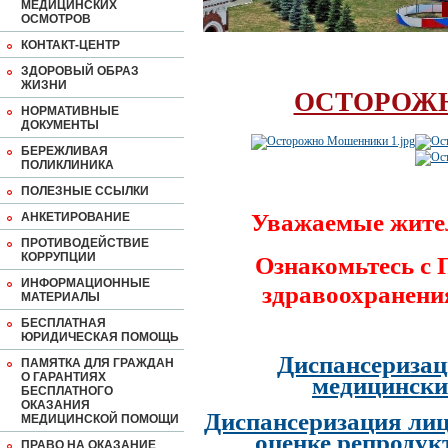
МЕДИЦИНСКИХ
ОСМОТРОВ
КОНТАКТ-ЦЕНТР
ЗДОРОВЫЙ ОБРАЗ
ЖИЗНИ
ОСТОРОЖ
НОРМАТИВНЫЕ
ДОКУМЕНТЫ
БЕРЕЖЛИВАЯ
ПОЛИКЛИНИКА
ПОЛЕЗНЫЕ ССЫЛКИ
Уважаемые жите
АНКЕТИРОВАНИЕ
ПРОТИВОДЕЙСТВИЕ
КОРРУПЦИИ
Ознакомьтесь с
ИНФОРМАЦИОННЫЕ
здравоохранени
МАТЕРИАЛЫ
БЕСПЛАТНАЯ
ЮРИДИЧЕСКАЯ ПОМОЩЬ
Диспансеризац
ПАМЯТКА ДЛЯ ГРАЖДАН
О ГАРАНТИЯХ
медицински
БЕСПЛАТНОГО
ОКАЗАНИЯ
Диспансеризация лиц
МЕДИЦИНСКОЙ ПОМОЩИ
оценке репродук
ПРАВО НА ОКАЗАНИЕ