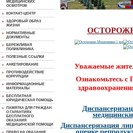
МЕДИЦИНСКИХ
ОСМОТРОВ
КОНТАКТ-ЦЕНТР
ЗДОРОВЫЙ ОБРАЗ
ЖИЗНИ
ОСТОРОЖ
НОРМАТИВНЫЕ
ДОКУМЕНТЫ
БЕРЕЖЛИВАЯ
ПОЛИКЛИНИКА
ПОЛЕЗНЫЕ ССЫЛКИ
Уважаемые жите
АНКЕТИРОВАНИЕ
ПРОТИВОДЕЙСТВИЕ
КОРРУПЦИИ
Ознакомьтесь с
ИНФОРМАЦИОННЫЕ
здравоохранени
МАТЕРИАЛЫ
БЕСПЛАТНАЯ
ЮРИДИЧЕСКАЯ ПОМОЩЬ
Диспансеризац
ПАМЯТКА ДЛЯ ГРАЖДАН
О ГАРАНТИЯХ
медицински
БЕСПЛАТНОГО
ОКАЗАНИЯ
Диспансеризация лиц
МЕДИЦИНСКОЙ ПОМОЩИ
оценке репродук
ПРАВО НА ОКАЗАНИЕ