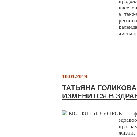
продо
населе
а такж
регио
кален
диспанс
10.01.2019
ТАТЬЯНА ГОЛИКОВА
ИЗМЕНИТСЯ В ЗДРА
К фе
здраво
програ
жизни.