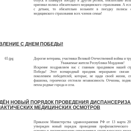
отпуск и планируя поездку в другой регион, обязательно воз
оригинал полиса обязательного медицинского страхования. А есл
с детьми, то обязательно возьмите в поездку полисы о
медицинского страхования всех членов семьи!
ВЛЕНИЕ С ДНЕМ ПОБЕДЫ!
Дорогие ветераны, участники Великой Отечественной войны и тр
Уважаемые жители Республики Мордовия!
Искренне поздравляем вас с главным праздником нашей с
Победы! Этот всенародный праздник неразрывно связан
поколением победителей, которые, не щадя своей жизни, с
фашизма, героически отстояли независимость Отчизны, подня
пепла родные города и села.
ДЁН НОВЫЙ ПОРЯДОК ПРОВЕДЕНИЯ ДИСПАНСЕРИЗА
АКТИЧЕСКИХ МЕДИЦИНСКИХ ОСМОТРОВ
П
риказом Министерства здравоохранения РФ от 13 марта 20
утвержден новый порядок проведения профилактического 
осмотра и диспансеризации определенных групп взрослого насел