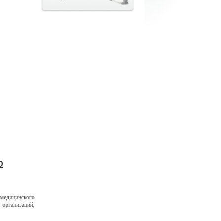
О
 медицинского
 организаций,