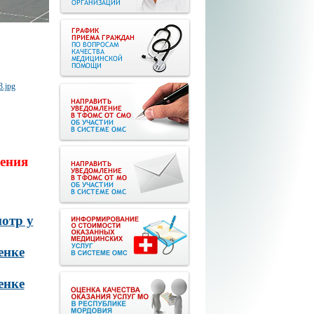
ения
отр у
енке
енке