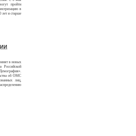
могут пройти
ансеризацию в
0 лет и старше
ЦИИ
ринят в новых
а Российской
Демография».
льства об ОМС
ованных лиц,
распределению