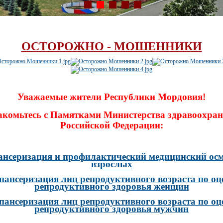
ОСТОРОЖНО - МОШЕННИКИ
Уважаемые жители Республики Мордовия!
акомьтесь с Памятками Министерства здравоохран
Российской Федерации:
ансеризация и профилактический медицинский осм
взрослых
пансеризация лиц репродуктивного возраста по оц
репродуктивного здоровья женщин
пансеризация лиц репродуктивного возраста по оц
репродуктивного здоровья мужчин