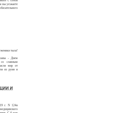
ьмите с собой
и вы уезжаете
бязательного
уженики тыла!
траны - Днем
 со славным
пасли мир от
ли из руин и
ЦИИ И
19 г. N 124н
медицинского
ения. С 6 мая