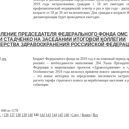
2019 года застрахованные граждане с 18 лет ежегодно с
профилактический медицинский осмотр и раз в три года - дисп
возрасте от 18 до 39 лет включительно. Для граждан в возрасте 4
диспансеризация будет проводиться ежегодно.
ЛЕНИЕ ПРЕДСЕДАТЕЛЯ ФЕДЕРАЛЬНОГО ФОНДА ОМС
И СТАДЧЕНКО НА ЗАСЕДАНИИ ИТОГОВОЙ КОЛЛЕГИИ
ЕРСТВА ЗДРАВООХРАНЕНИЯ РОССИЙСКОЙ ФЕДЕРА
Бюджет Федерального фонда на 2019 год и на плановый период п
реалиях – необходимости выполнения 204 Указа Президент
Федерации и национальных проектов «Здравоохранение» и «
Особенностью 2019 года являлось принятие нового законодате
– это новые методики по определению численности застрах
расчету тарифа страхового взноса на неработающее население и 
субвенции.
 846 из 1178
.
|
136
137
138
139
140
141
142
143
144
145
146
|
След.
|
Конец
|
Все