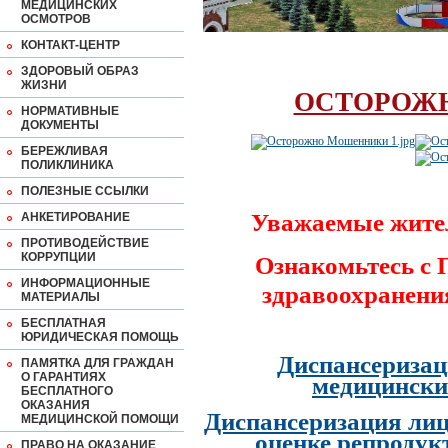
МЕДИЦИНСКИХ
ОСМОТРОВ
КОНТАКТ-ЦЕНТР
ЗДОРОВЫЙ ОБРАЗ
ЖИЗНИ
ОСТОРОЖ
НОРМАТИВНЫЕ
ДОКУМЕНТЫ
БЕРЕЖЛИВАЯ
ПОЛИКЛИНИКА
ПОЛЕЗНЫЕ ССЫЛКИ
Уважаемые жите
АНКЕТИРОВАНИЕ
ПРОТИВОДЕЙСТВИЕ
КОРРУПЦИИ
Ознакомьтесь с
ИНФОРМАЦИОННЫЕ
здравоохранени
МАТЕРИАЛЫ
БЕСПЛАТНАЯ
ЮРИДИЧЕСКАЯ ПОМОЩЬ
Диспансеризац
ПАМЯТКА ДЛЯ ГРАЖДАН
О ГАРАНТИЯХ
медицински
БЕСПЛАТНОГО
ОКАЗАНИЯ
Диспансеризация лиц
МЕДИЦИНСКОЙ ПОМОЩИ
оценке репродук
ПРАВО НА ОКАЗАНИЕ