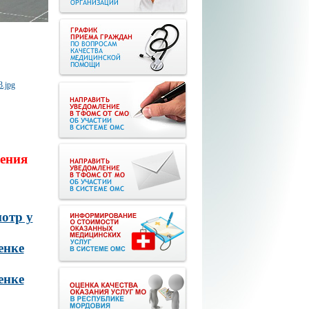
ения
отр у
енке
енке