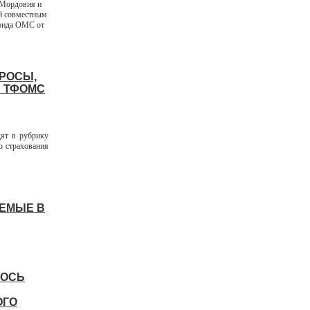
 Мордовия и
й совместным
фонда ОМС от
ПРОСЫ,
Е ТФОМС
дят в рубрику
о страхования
АЕМЫЕ В
ЛОСЬ
ОГО