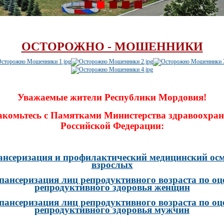
ОСТОРОЖНО - МОШЕННИКИ
Уважаемые жители Республики Мордовия!
акомьтесь с Памятками Министерства здравоохран
Российской Федерации:
ансеризация и профилактический медицинский осм
взрослых
пансеризация лиц репродуктивного возраста по оц
репродуктивного здоровья женщин
пансеризация лиц репродуктивного возраста по оц
репродуктивного здоровья мужчин