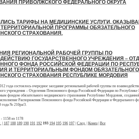
ВАНИЯ ПРИВОЛЖСКОГО ФЕДЕРАЛЬНОГО ОКРУГА
ЛИСЬ ТАРИФЫ НА МЕДИЦИНСКИЕ УСЛУГИ, ОКАЗЫВ
 ТЕРРИТОРИАЛЬНОЙ ПРОГРАММЫ ОБЯЗАТЕЛЬНОГО
НСКОГО СТРАХОВАНИЯ.
НИЯ РЕГИОНАЛЬНОЙ РАБОЧЕЙ ГРУППЫ ПО
ДЕЙСТВИЮ ГОСУДАРСТВЕННОГО УЧРЕЖДЕНИЯ – ОТ
ННОГО ФОНДА РОССИЙСКОЙ ФЕДЕРАЦИИ ПО РЕСПУ
ИЯ И ТЕРРИТОРИАЛЬНЫМ ФОНДОМ ОБЯЗАТЕЛЬНОГО
НСКОГО СТРАХОВАНИЯ РЕСПУБЛИКЕ МОРДОВИЯ
2012 года состоялось очередное заседание региональной рабочей группы по взаимодейст
ного учреждения – Отделения Пенсионного фонда Российской Федерации по Республике
ным фондом обязательного медицинского страхования Республике Мордовия, созданно
 исполнение Распоряжения Пенсионного фонда Российской Федерации и Федерального 
0 года № 210ра/3.
- 1158 из 1178
.
|
187
188
189
190
191
192
193
194
195
196
197
|
След.
|
Конец
|
Все