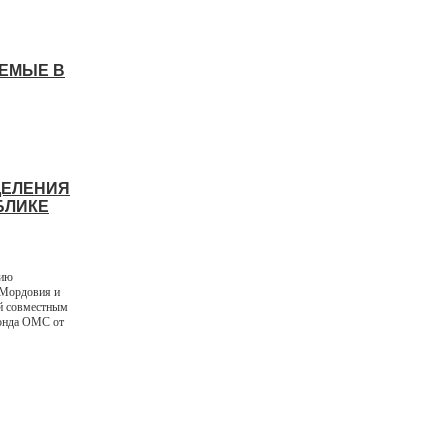
АЕМЫЕ В
ДЕЛЕНИЯ
БЛИКЕ
вию
 Мордовия и
й совместным
фонда ОМС от