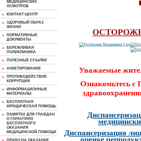
МЕДИЦИНСКИХ
ОСМОТРОВ
КОНТАКТ-ЦЕНТР
ЗДОРОВЫЙ ОБРАЗ
ЖИЗНИ
ОСТОРОЖ
НОРМАТИВНЫЕ
ДОКУМЕНТЫ
БЕРЕЖЛИВАЯ
ПОЛИКЛИНИКА
ПОЛЕЗНЫЕ ССЫЛКИ
Уважаемые жите
АНКЕТИРОВАНИЕ
ПРОТИВОДЕЙСТВИЕ
КОРРУПЦИИ
Ознакомьтесь с
ИНФОРМАЦИОННЫЕ
здравоохранени
МАТЕРИАЛЫ
БЕСПЛАТНАЯ
ЮРИДИЧЕСКАЯ ПОМОЩЬ
Диспансеризац
ПАМЯТКА ДЛЯ ГРАЖДАН
О ГАРАНТИЯХ
медицински
БЕСПЛАТНОГО
ОКАЗАНИЯ
Диспансеризация лиц
МЕДИЦИНСКОЙ ПОМОЩИ
оценке репродук
ПРАВО НА ОКАЗАНИЕ