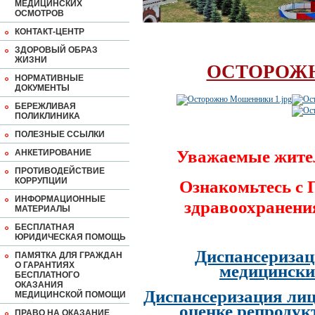
МЕДИЦИНСКИХ
ОСМОТРОВ
КОНТАКТ-ЦЕНТР
ЗДОРОВЫЙ ОБРАЗ
ЖИЗНИ
ОСТОРОЖ
НОРМАТИВНЫЕ
ДОКУМЕНТЫ
БЕРЕЖЛИВАЯ
ПОЛИКЛИНИКА
ПОЛЕЗНЫЕ ССЫЛКИ
Уважаемые жите
АНКЕТИРОВАНИЕ
ПРОТИВОДЕЙСТВИЕ
КОРРУПЦИИ
Ознакомьтесь с
ИНФОРМАЦИОННЫЕ
здравоохранени
МАТЕРИАЛЫ
БЕСПЛАТНАЯ
ЮРИДИЧЕСКАЯ ПОМОЩЬ
Диспансеризац
ПАМЯТКА ДЛЯ ГРАЖДАН
О ГАРАНТИЯХ
медицински
БЕСПЛАТНОГО
ОКАЗАНИЯ
Диспансеризация лиц
МЕДИЦИНСКОЙ ПОМОЩИ
оценке репродук
ПРАВО НА ОКАЗАНИЕ