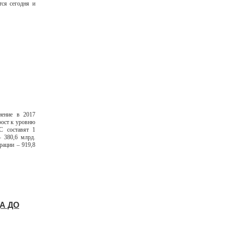
тся сегодня и
нение в 2017
ирост к уровню
С составят 1
 380,6 млрд.
рации – 919,8
А ДО