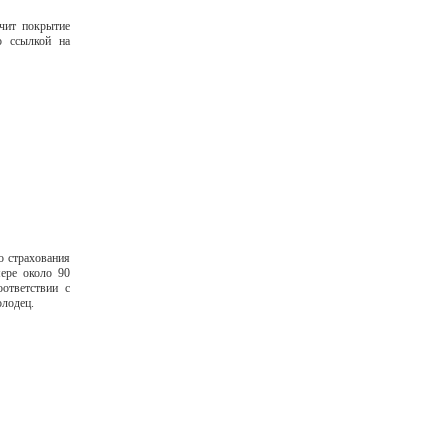
чит покрытие
о ссылкой на
о страхования
ере около 90
ответствии с
олодец.