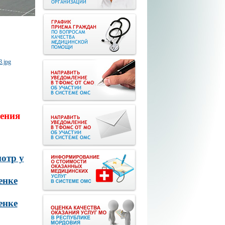
ения
отр у
енке
енке