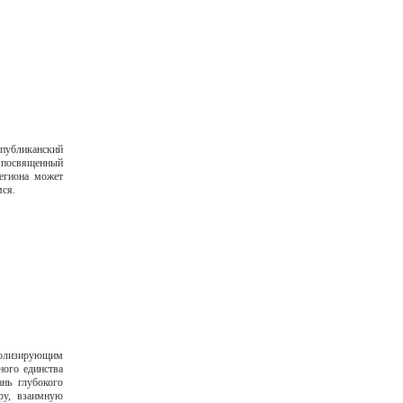
бликанский
посвященный
егиона может
мся.
мволизирующим
ного единства
нь глубокого
ру, взаимную