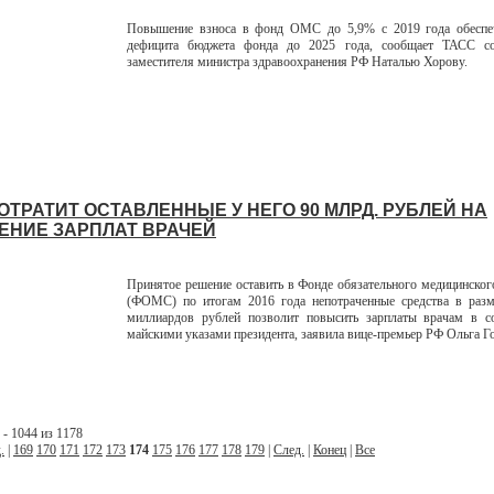
Повышение взноса в фонд ОМС до 5,9% с 2019 года обеспе
дефицита бюджета фонда до 2025 года, сообщает ТАСС с
заместителя министра здравоохранения РФ Наталью Хорову.
ОТРАТИТ ОСТАВЛЕННЫЕ У НЕГО 90 МЛРД. РУБЛЕЙ НА
НИЕ ЗАРПЛАТ ВРАЧЕЙ
Принятое решение оставить в Фонде обязательного медицинског
(ФОМС) по итогам 2016 года непотраченные средства в разм
миллиардов рублей позволит повысить зарплаты врачам в со
майскими указами президента, заявила вице-премьер РФ Ольга Г
- 1044 из 1178
.
|
169
170
171
172
173
174
175
176
177
178
179
|
След.
|
Конец
|
Все