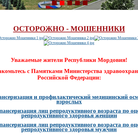
ОСТОРОЖНО - МОШЕННИКИ
Уважаемые жители Республики Мордовия!
акомьтесь с Памятками Министерства здравоохран
Российской Федерации:
ансеризация и профилактический медицинский осм
взрослых
пансеризация лиц репродуктивного возраста по оц
репродуктивного здоровья женщин
пансеризация лиц репродуктивного возраста по оц
репродуктивного здоровья мужчин