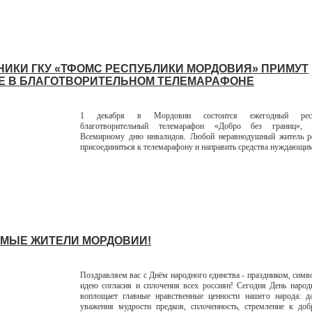
НИКИ ГКУ «ТФОМС РЕСПУБЛИКИ МОРДОВИЯ» ПРИМУТ
Е В БЛАГОТВОРИТЕЛЬНОМ ТЕЛЕМАРАФОНЕ
1 декабря в Мордовии состоится ежегодный респу
благотворительный телемарафон «Добро без границ», 
Всемирному дню инвалидов. Любой неравнодушный житель р
присоединиться к телемарафону и направить средства нуждающи
МЫЕ ЖИТЕЛИ МОРДОВИИ!
Поздравляем вас с Днём народного единства - праздником, си
идею согласия и сплочения всех россиян! Сегодня День народ
воплощает главные нравственные ценности нашего народа: да
уважения мудрости предков, сплоченность, стремление к доб