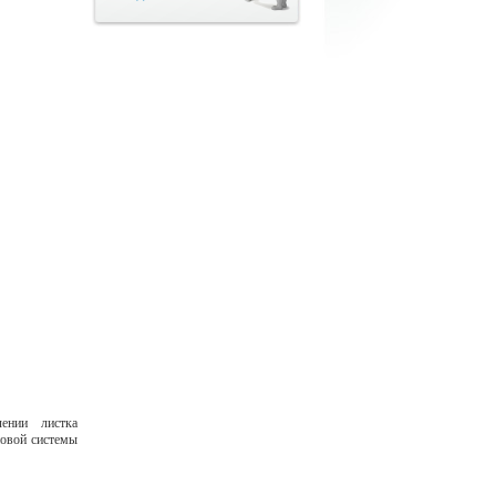
ении листка
новой системы