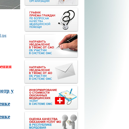
ения
отр у
енке
енке