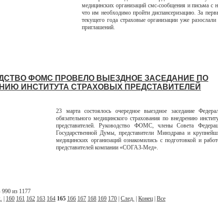
медицинских организаций смс-сообщения и письма с 
что им необходимо пройти диспансеризацию. За перв
текущего года страховые организации уже разослали
приглашений.
ДСТВО ФОМС ПРОВЕЛО ВЫЕЗДНОЕ ЗАСЕДАНИЕ ПО
НИЮ ИНСТИТУТА СТРАХОВЫХ ПРЕДСТАВИТЕЛЕЙ
23 марта состоялось очередное выездное заседание Федера
обязательного медицинского страхования по внедрению инстит
представителей. Руководство ФОМС, члены Совета Федерац
Государственной Думы, представители Минздрава и крупнейш
медицинских организаций ознакомились с подготовкой и рабо
представителей компании «СОГАЗ-Мед».
 990 из 1177
.
|
160
161
162
163
164
165
166
167
168
169
170
|
След.
|
Конец
|
Все