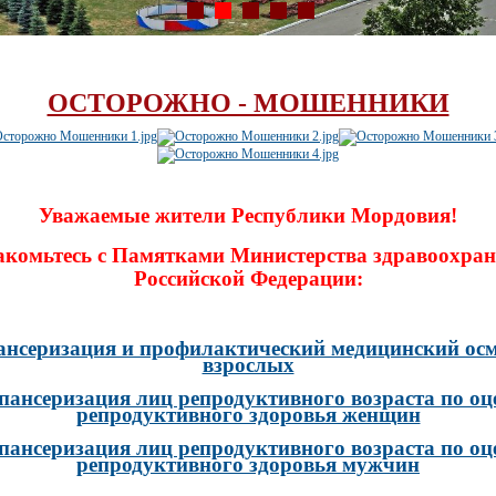
ОСТОРОЖНО - МОШЕННИКИ
Уважаемые жители Республики Мордовия!
акомьтесь с Памятками Министерства здравоохран
Российской Федерации:
ансеризация и профилактический медицинский осм
взрослых
пансеризация лиц репродуктивного возраста по оц
репродуктивного здоровья женщин
пансеризация лиц репродуктивного возраста по оц
репродуктивного здоровья мужчин