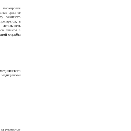
 маркировке
вные цели ее
ту законного
репаратов, а
легальность
го сканера в
льной службы
медицинского
й медицинской
 от страховых