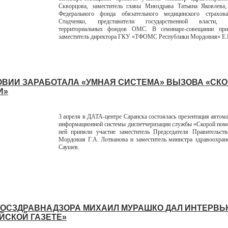
Скворцова, заместитель главы Минздрава Татьяна Яковлева, 
Федерального фонда обязательного медицинского страхов
Стадченко, представители государственной власти, р
территориальных фондов ОМС. В семинаре-совещании при
заместитель директора ГКУ «ТФОМС Республики Мордовия» Е.В
ОВИИ ЗАРАБОТАЛА «УМНАЯ СИСТЕМА» ВЫЗОВА «СК
И»
3 апреля в ДАТА-центре Саранска состоялась презентация автом
информационной системы диспетчеризации службы «Скорой пом
ней приняли участие заместитель Председателя Правительств
Мордовия Г.А. Лотванова и заместитель министра здравоохра
Саушев.
РОСЗДРАВНАДЗОРА МИХАИЛ МУРАШКО ДАЛ ИНТЕРВ
ЙСКОЙ ГАЗЕТЕ»