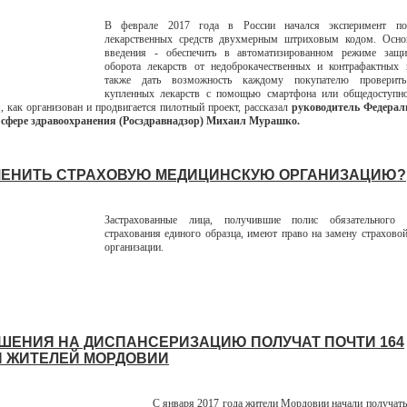
В феврале 2017 года в России начался эксперимент по
лекарственных средств двухмерным штриховым кодом. Осно
введения - обеспечить в автоматизированном режиме защи
оборота лекарств от недоброкачественных и контрафактных п
также дать возможность каждому покупателю проверить 
купленных лекарств с помощью смартфона или общедоступно
м, как организован и продвигается пилотный проект, рассказал
руководитель Федера
в сфере здравоохранения (Росздравнадзор) Михаил Мурашко.
МЕНИТЬ СТРАХОВУЮ МЕДИЦИНСКУЮ ОРГАНИЗАЦИЮ?
Застрахованные лица, получившие полис обязательного 
страхования единого образца, имеют право на замену страхово
организации.
ШЕНИЯ НА ДИСПАНСЕРИЗАЦИЮ ПОЛУЧАТ ПОЧТИ 164
 ЖИТЕЛЕЙ МОРДОВИИ
С января 2017 года жители Мордовии начали получать