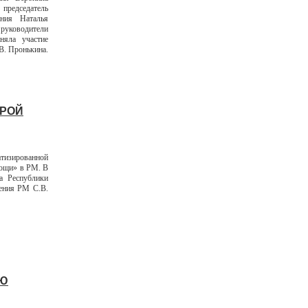
председатель
ания Наталья
уководители
няла участие
. Пронькина.
ОРОЙ
атизированной
ощи» в РМ. В
а Республики
нения РМ С.В.
ЬЮ