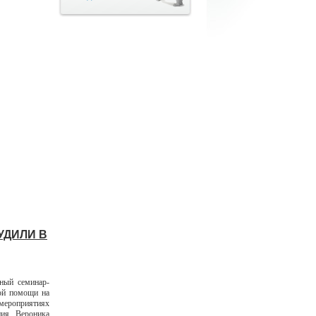
УДИЛИ В
ный семинар-
ной помощи на
мероприятиях
ния Вероника