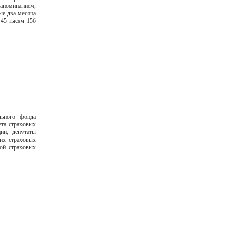
напоминанием,
ые два месяца
 45 тысяч 156
льного фонда
ута страховых
ии, депутаты
их страховых
той страховых