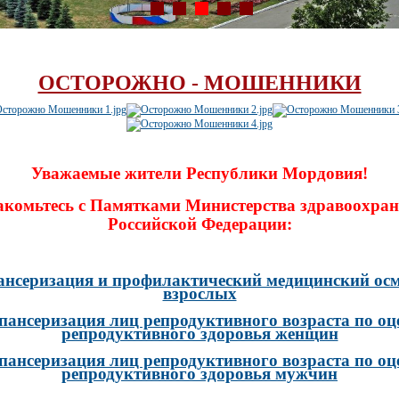
ОСТОРОЖНО - МОШЕННИКИ
Уважаемые жители Республики Мордовия!
акомьтесь с Памятками Министерства здравоохран
Российской Федерации:
ансеризация и профилактический медицинский осм
взрослых
пансеризация лиц репродуктивного возраста по оц
репродуктивного здоровья женщин
пансеризация лиц репродуктивного возраста по оц
репродуктивного здоровья мужчин