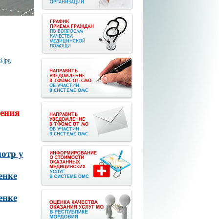
ения
отр у
енке
енке