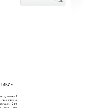
ТИКИ»
одственный
Соглашение о
егодня, 2-го
отиков. В его