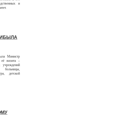
одственных и
итет.
РИБЫЛА
была Министр
 её визита –
х учреждений
й больницы,
тра, детской
ОМУ