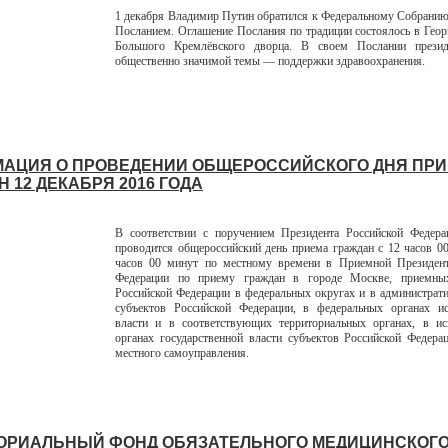
1 декабря Владимир Путин обратился к Федеральному Собрани
Посланием. Оглашение Послания по традиции состоялось в Геор
Большого Кремлёвского дворца. В своем Послании презид
общественно значимой темы — поддержки здравоохранения.
АЦИЯ О ПРОВЕДЕНИИ ОБЩЕРОССИЙСКОГО ДНЯ ПР
 12 ДЕКАБРЯ 2016 ГОДА
В соответствии с поручением Президента Российской Федера
проводится общероссийский день приема граждан с 12 часов 0
часов 00 минут по местному времени в Приемной Президент
Федерации по приему граждан в городе Москве, приемны
Российской Федерации в федеральных округах и в администрат
субъектов Российской Федерации, в федеральных органах ис
власти и в соответствующих территориальных органах, в ис
органах государственной власти субъектов Российской Федера
местного самоуправления.
ОРИАЛЬНЫЙ ФОНД ОБЯЗАТЕЛЬНОГО МЕДИЦИНСКОГ