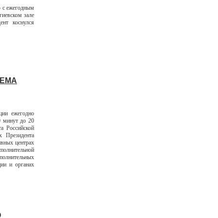
ю с ежегодным
гиевском зале
ент коснулся
ИЕМА
ции ежегодно
0 минут до 20
а Российской
х Президента
ивных центрах
полнительной
полнительных
ции и органах
О