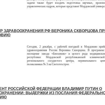
задачи также будет входить подготовка научных, произв
управленческих кадров, которые представит Мордовский универс
Р ЗДРАВООХРАНЕНИЯ РФ ВЕРОНИКА СКВОРЦОВА П
ОВИЮ
Сегодня, 2 декабря, с рабочей поездкой в Мордовию при
здравоохранения России Вероника Скворцова. В программе
посещение завода «Биохимик» и целого ряда медицински
республики: Мордовской республиканской клиническо
регионального сосудистого центра, перинатального цен
поликлиники № 3 на Светотехстрое.
ЕНТ РОССИЙСКОЙ ФЕДЕРАЦИИ ВЛАДИМИР ПУТИН О
ОХРАНЕНИИ: ВЫДЕРЖКИ ИЗ ПОСЛАНИЯ ФЕДЕРАЛЬН
НИЮ