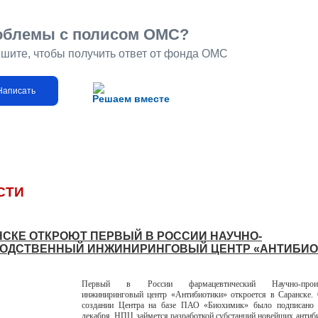
облемы с полисом ОМС?
шите, чтобы получить ответ от фонда ОМС
Написать
Решаем вместе
СТИ
НСКЕ ОТКРОЮТ ПЕРВЫЙ В РОССИИ НАУЧНО-
ОДСТВЕННЫЙ ИНЖИНИРИНГОВЫЙ ЦЕНТР «АНТИБИО
Первый в России фармацевтический Научно-произв
инжиниринговый центр «Антибиотики» откроется в Саранске. 
создании Центра на базе ПАО «Биохимик» было подписано с
декабря. НПЦ займется разработкой субстанций новейших антиби