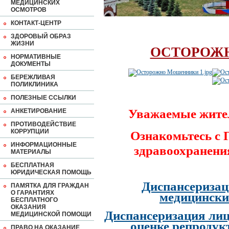
МЕДИЦИНСКИХ
ОСМОТРОВ
КОНТАКТ-ЦЕНТР
ЗДОРОВЫЙ ОБРАЗ
ЖИЗНИ
ОСТОРОЖ
НОРМАТИВНЫЕ
ДОКУМЕНТЫ
БЕРЕЖЛИВАЯ
ПОЛИКЛИНИКА
ПОЛЕЗНЫЕ ССЫЛКИ
Уважаемые жите
АНКЕТИРОВАНИЕ
ПРОТИВОДЕЙСТВИЕ
КОРРУПЦИИ
Ознакомьтесь с
ИНФОРМАЦИОННЫЕ
здравоохранени
МАТЕРИАЛЫ
БЕСПЛАТНАЯ
ЮРИДИЧЕСКАЯ ПОМОЩЬ
Диспансеризац
ПАМЯТКА ДЛЯ ГРАЖДАН
О ГАРАНТИЯХ
медицински
БЕСПЛАТНОГО
ОКАЗАНИЯ
Диспансеризация лиц
МЕДИЦИНСКОЙ ПОМОЩИ
оценке репродук
ПРАВО НА ОКАЗАНИЕ