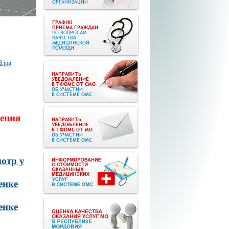
ения
отр у
енке
енке