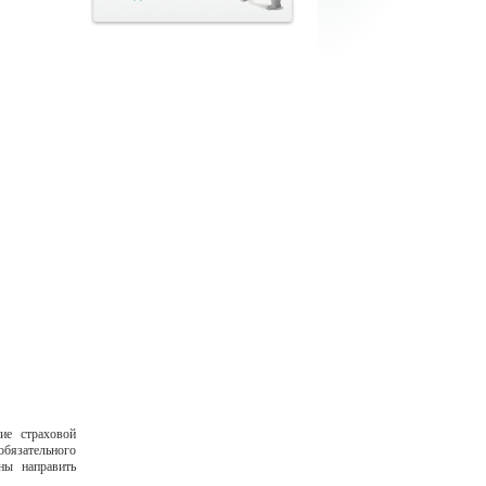
ие страховой
обязательного
ны направить