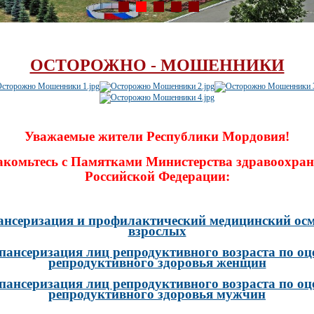
ОСТОРОЖНО - МОШЕННИКИ
Уважаемые жители Республики Мордовия!
акомьтесь с Памятками Министерства здравоохран
Российской Федерации:
ансеризация и профилактический медицинский осм
взрослых
пансеризация лиц репродуктивного возраста по оц
репродуктивного здоровья женщин
пансеризация лиц репродуктивного возраста по оц
репродуктивного здоровья мужчин