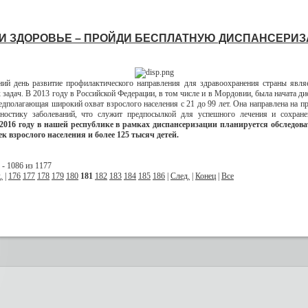
И ЗДОРОВЬЕ – ПРОЙДИ БЕСПЛАТНУЮ ДИСПАНСЕРИ
ий день развитие профилактического направления для здравоохранения страны явля
 задач. В 2013 году в Российской Федерации, в том числе и в Мордовии, была начата ди
редполагающая широкий охват взрослого населения с 21 до 99 лет. Она направлена на п
ностику заболеваний, что служит предпосылкой для успешного лечения и сохране
2016 году в нашей республике в рамках диспансеризации планируется обследова
к взрослого населения и более 125 тысяч детей.
- 1086 из 1177
.
|
176
177
178
179
180
181
182
183
184
185
186
|
След.
|
Конец
|
Все