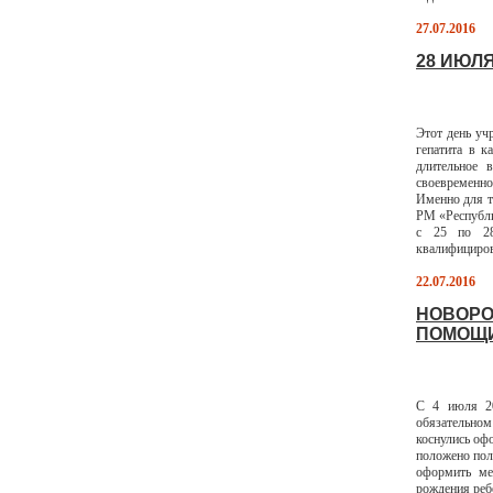
27.07.2016
28 ИЮЛ
Этот день уч
гепатита в к
длительное 
своевременно
Именно для т
РМ «Республи
с 25 по 28
квалифициров
22.07.2016
НОВОРО
ПОМОЩИ
С 4 июля 20
обязательном
коснулись оф
положено пол
оформить ме
рождения реб