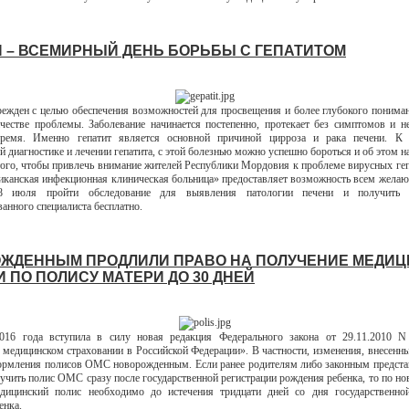
Я – ВСЕМИРНЫЙ ДЕНЬ БОРЬБЫ С ГЕПАТИТОМ
режден с целью обеспечения возможностей для просвещения и более глубокого понима
ачестве проблемы. Заболевание начинается постепенно, протекает без симптомов и н
время. Именно гепатит является основной причиной цирроза и рака печени. К 
й диагностике и лечении гепатита, с этой болезнью можно успешно бороться и об этом н
ого, чтобы привлечь внимание жителей Республики Мордовия к проблеме вирусных ге
канская инфекционная клиническая больница» предоставляет возможность всем жела
 июля пройти обследование для выявления патологии печени и получить к
анного специалиста бесплатно.
ЖДЕННЫМ ПРОДЛИЛИ ПРАВО НА ПОЛУЧЕНИЕ МЕДИ
 ПО ПОЛИСУ МАТЕРИ ДО 30 ДНЕЙ
16 года вступила в силу новая редакция Федерального закона от 29.11.2010 
 медицинском страховании в Российской Федерации». В частности, изменения, внесенны
ормления полисов ОМС новорожденным. Если ранее родителям либо законным предст
учить полис ОМС сразу после государственной регистрации рождения ребенка, то по н
дицинский полис необходимо до истечения тридцати дней со дня государственной
енка.