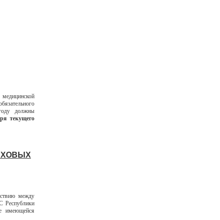
 медицинской
бязательного
году должны
бря текущего
АХОВЫХ
йствию между
С Республики
ие имеющейся