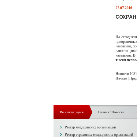
22.07.2016
СОХРАН
На сегодняшн
приоритетных
населения, п
раннюю диаг
населения.
В 
тысяч челове
Новости 1081 
Начало
|
Пред
Вы сейчас здесь:
Главная
/
Новости
Реестр медицинских организаций
Реестр страховых медицинских организаций