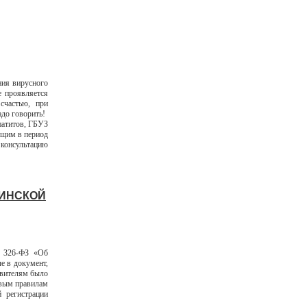
ния вирусного
е проявляется
счастью, при
адо говорить!
патитов, ГБУЗ
ющим в период
онсультацию
ЦИНСКОЙ
N 326-ФЗ «Об
е в документ,
авителям было
овым правилам
 регистрации