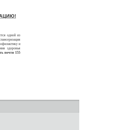
ЗАЦИЮ!
ется одной из
спансеризация
рофилактику и
ния здоровья
ть почти 155