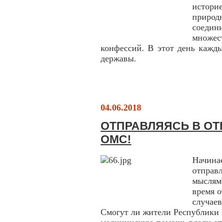
истори
приро
соеди
множе
конфессий. В этот день кажды
державы.
04.06.2018
ОТПРАВЛЯЯСЬ В ОТП
ОМС!
Начинае
отправ
мыслями
время о
случае
Смогут ли жители Республики