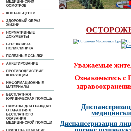
МЕДИЦИНСКИХ
ОСМОТРОВ
КОНТАКТ-ЦЕНТР
ЗДОРОВЫЙ ОБРАЗ
ЖИЗНИ
ОСТОРОЖ
НОРМАТИВНЫЕ
ДОКУМЕНТЫ
БЕРЕЖЛИВАЯ
ПОЛИКЛИНИКА
ПОЛЕЗНЫЕ ССЫЛКИ
Уважаемые жите
АНКЕТИРОВАНИЕ
ПРОТИВОДЕЙСТВИЕ
КОРРУПЦИИ
Ознакомьтесь с
ИНФОРМАЦИОННЫЕ
здравоохранени
МАТЕРИАЛЫ
БЕСПЛАТНАЯ
ЮРИДИЧЕСКАЯ ПОМОЩЬ
Диспансеризац
ПАМЯТКА ДЛЯ ГРАЖДАН
О ГАРАНТИЯХ
медицински
БЕСПЛАТНОГО
ОКАЗАНИЯ
Диспансеризация лиц
МЕДИЦИНСКОЙ ПОМОЩИ
оценке репродук
ПРАВО НА ОКАЗАНИЕ