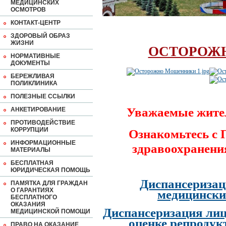
МЕДИЦИНСКИХ
ОСМОТРОВ
КОНТАКТ-ЦЕНТР
ЗДОРОВЫЙ ОБРАЗ
ЖИЗНИ
ОСТОРОЖ
НОРМАТИВНЫЕ
ДОКУМЕНТЫ
БЕРЕЖЛИВАЯ
ПОЛИКЛИНИКА
ПОЛЕЗНЫЕ ССЫЛКИ
Уважаемые жите
АНКЕТИРОВАНИЕ
ПРОТИВОДЕЙСТВИЕ
КОРРУПЦИИ
Ознакомьтесь с
ИНФОРМАЦИОННЫЕ
здравоохранени
МАТЕРИАЛЫ
БЕСПЛАТНАЯ
ЮРИДИЧЕСКАЯ ПОМОЩЬ
Диспансеризац
ПАМЯТКА ДЛЯ ГРАЖДАН
О ГАРАНТИЯХ
медицински
БЕСПЛАТНОГО
ОКАЗАНИЯ
Диспансеризация лиц
МЕДИЦИНСКОЙ ПОМОЩИ
оценке репродук
ПРАВО НА ОКАЗАНИЕ