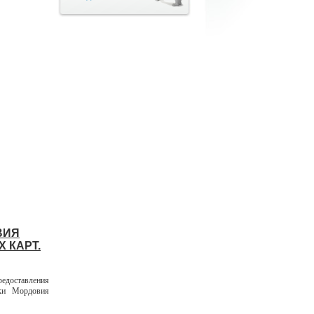
ВИЯ
 КАРТ.
едоставления
ики Мордовия