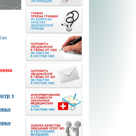
ения
отр у
енке
енке