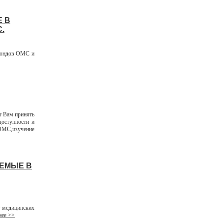
 В
.
фондов ОМС и
т Вам принять
доступности и
ОМС,изучение
АЕМЫЕ В
 медицинских
ее >>