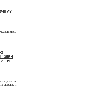
ОЧЕМУ
 медицинского
ГО
 1355Н
ИЕ И
ого развития
на оказание и