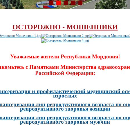
ОСТОРОЖНО - МОШЕННИКИ
Уважаемые жители Республики Мордовия!
акомьтесь с Памятками Министерства здравоохран
Российской Федерации:
ансеризация и профилактический медицинский осм
взрослых
пансеризация лиц репродуктивного возраста по оц
репродуктивного здоровья женщин
пансеризация лиц репродуктивного возраста по оц
репродуктивного здоровья мужчин