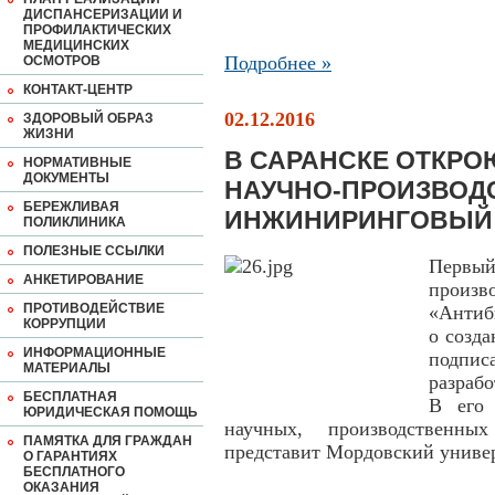
ДИСПАНСЕРИЗАЦИИ И
ПРОФИЛАКТИЧЕСКИХ
МЕДИЦИНСКИХ
Подробнее »
ОСМОТРОВ
КОНТАКТ-ЦЕНТР
02.12.2016
ЗДОРОВЫЙ ОБРАЗ
ЖИЗНИ
В САРАНСКЕ ОТКРО
НОРМАТИВНЫЕ
ДОКУМЕНТЫ
НАУЧНО-ПРОИЗВОД
БЕРЕЖЛИВАЯ
ИНЖИНИРИНГОВЫЙ 
ПОЛИКЛИНИКА
ПОЛЕЗНЫЕ ССЫЛКИ
Первы
АНКЕТИРОВАНИЕ
произ
ПРОТИВОДЕЙСТВИЕ
«Антиб
КОРРУПЦИИ
о созд
ИНФОРМАЦИОННЫЕ
подпис
МАТЕРИАЛЫ
разраб
БЕСПЛАТНАЯ
В его 
ЮРИДИЧЕСКАЯ ПОМОЩЬ
научных, производственны
ПАМЯТКА ДЛЯ ГРАЖДАН
представит Мордовский универ
О ГАРАНТИЯХ
БЕСПЛАТНОГО
ОКАЗАНИЯ