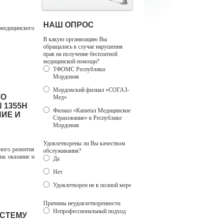
НАШ ОПРОС
 медицинского
В какую организацию Вы
обращались в случае нарушения
прав на получение бесплатной
медицинской помощи?
ТФОМС Республики
Мордовия
Мордовский филиал «СОГАЗ-
ГО
Мед»
 1355Н
Филиал «Капитал Медицинское
ИЕ И
Страхование» в Республике
Мордовия
Удовлетворены ли Вы качеством
ого развития
обслуживания?
на оказание и
Да
Нет
Удовлетворен не в полной мере
Причины неудовлетворенности
Непрофессиональный подход
ИСТЕМУ