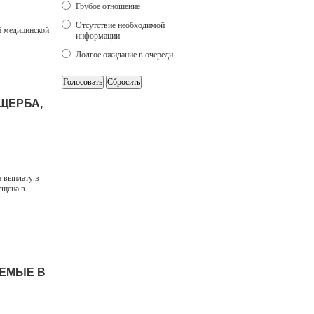
Грубое отношение
Отсутствие необходимой
й медицинской
информации
Долгое ожидание в очереди
ЩЕРБА,
 выплату в
ещена в
АЕМЫЕ В