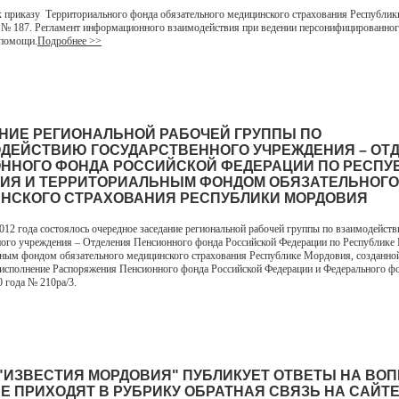
 приказу Территориального фонда обязательного медицинского страхования Республи
2 № 187. Регламент информационного взаимодействия при ведении персонифицированног
 помощи.
Подробнее >>
НИЕ РЕГИОНАЛЬНОЙ РАБОЧЕЙ ГРУППЫ ПО
ДЕЙСТВИЮ ГОСУДАРСТВЕННОГО УЧРЕЖДЕНИЯ – ОТ
ННОГО ФОНДА РОССИЙСКОЙ ФЕДЕРАЦИИ ПО РЕСПУ
ИЯ И ТЕРРИТОРИАЛЬНЫМ ФОНДОМ ОБЯЗАТЕЛЬНОГО
НСКОГО СТРАХОВАНИЯ РЕСПУБЛИКИ МОРДОВИЯ
2012 года состоялось очередное заседание региональной рабочей группы по взаимодейст
ного учреждения – Отделения Пенсионного фонда Российской Федерации по Республике
ным фондом обязательного медицинского страхования Республике Мордовия, созданно
 исполнение Распоряжения Пенсионного фонда Российской Федерации и Федерального 
0 года № 210ра/3.
 "ИЗВЕСТИЯ МОРДОВИЯ" ПУБЛИКУЕТ ОТВЕТЫ НА ВО
Е ПРИХОДЯТ В РУБРИКУ ОБРАТНАЯ СВЯЗЬ НА САЙТ