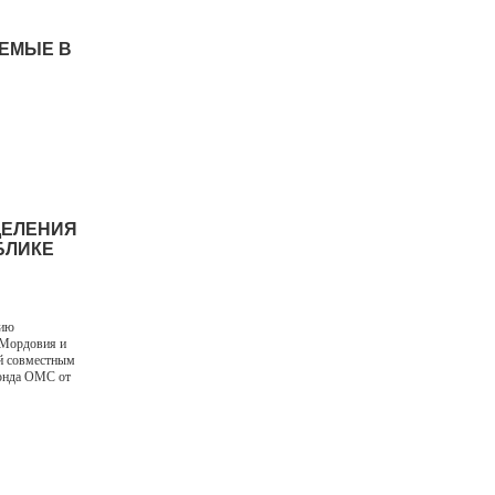
АЕМЫЕ В
ДЕЛЕНИЯ
БЛИКЕ
вию
 Мордовия и
й совместным
фонда ОМС от