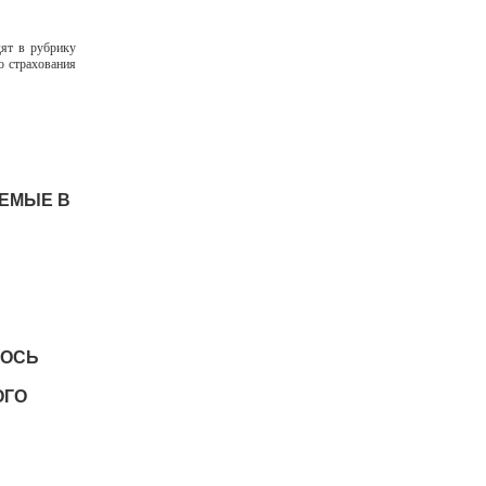
дят в рубрику
о страхования
АЕМЫЕ В
ЛОСЬ
ОГО