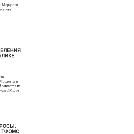
ки Мордовия
о учета
ДЕЛЕНИЯ
БЛИКЕ
вию
 Мордовия и
й совместным
фонда ОМС от
ПРОСЫ,
Е ТФОМС