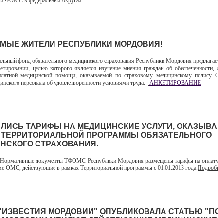
ей ФОМС в федеральных округах.
МЫЕ ЖИТЕЛИ РЕСПУБЛИКИ МОРДОВИЯ!
ный фонд обязательного медицинского страхования Республики Мордовия предлагае
кетировании, целью которого является изучение мнения граждан об обеспеченности, 
сплатной медицинской помощи, оказываемой по страховому медицинскому полису 
инского персонала об удовлетворенности условиями труда.
АНКЕТИРОВАНИЕ
ЛИСЬ ТАРИФЫ НА МЕДИЦИНСКИЕ УСЛУГИ, ОКАЗЫВ
 ТЕРРИТОРИАЛЬНОЙ ПРОГРАММЫ ОБЯЗАТЕЛЬНОГО
НСКОГО СТРАХОВАНИЯ.
ормативные документы ТФОМС Республики Мордовия размещены тарифы на оплату
еме ОМС, действующие в рамках Территориальной программы с 01.01.2013 года.
Подробн
 "ИЗВЕСТИЯ МОРДОВИИ" ОПУБЛИКОВАЛА СТАТЬЮ "П