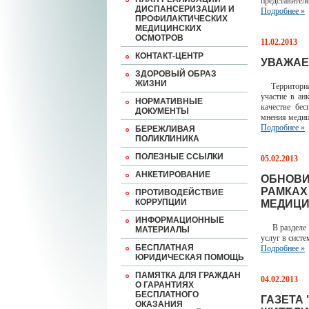
представител
ДИСПАНСЕРИЗАЦИИ И
Подробнее »
ПРОФИЛАКТИЧЕСКИХ
МЕДИЦИНСКИХ
ОСМОТРОВ
11.02.2013
КОНТАКТ-ЦЕНТР
УВАЖАЕ
ЗДОРОВЫЙ ОБРАЗ
ЖИЗНИ
Территориаль
участие в ан
НОРМАТИВНЫЕ
качестве бе
ДОКУМЕНТЫ
мнения медиц
Подробнее »
БЕРЕЖЛИВАЯ
ПОЛИКЛИНИКА
ПОЛЕЗНЫЕ ССЫЛКИ
05.02.2013
АНКЕТИРОВАНИЕ
ОБНОВИ
РАМКАХ
ПРОТИВОДЕЙСТВИЕ
КОРРУПЦИИ
МЕДИЦИ
ИНФОРМАЦИОННЫЕ
В разделе Н
МАТЕРИАЛЫ
услуг в сист
БЕСПЛАТНАЯ
Подробнее »
ЮРИДИЧЕСКАЯ ПОМОЩЬ
ПАМЯТКА ДЛЯ ГРАЖДАН
04.02.2013
О ГАРАНТИЯХ
БЕСПЛАТНОГО
ГАЗЕТА
ОКАЗАНИЯ