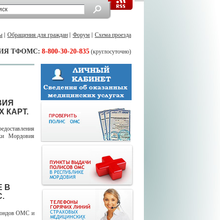
ы
Обращения для граждан
Форум
Схема проезда
ИЯ ТФОМС:
8-800-30-20-835
(круглосуточно)
ВИЯ
 КАРТ.
едоставления
ики Мордовия
 В
.
фондов ОМС и