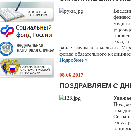
Введе
финанс
медици
учреж
провед
года, а
ранее, заявила начальник Уп
фонда обязательного медицинс
Подробнее »
08.06.2017
ПОЗДРАВЛЯЕМ С ДН
Уважае
Поздра
празд
Сегодн
госуда
нацио