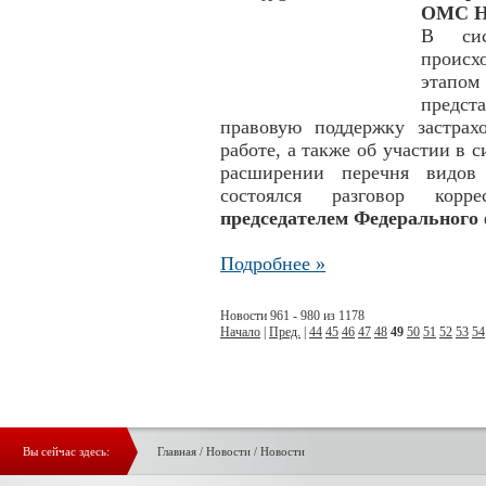
ОМС На
В сис
происх
этапом
предст
правовую поддержку застра
работе, а также об участии в
расширении перечня видов 
состоялся разговор корр
председателем Федерального
Подробнее »
Новости 961 - 980 из 1178
Начало
|
Пред.
|
44
45
46
47
48
49
50
51
52
53
54
Вы сейчас здесь:
Главная
/
Новости
/
Новости