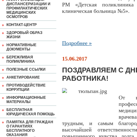
РМ «Детская поликлиник
ДИСПАНСЕРИЗАЦИИ И
ПРОФИЛАКТИЧЕСКИХ
клиническая больница №5».
МЕДИЦИНСКИХ
ОСМОТРОВ
КОНТАКТ-ЦЕНТР
ЗДОРОВЫЙ ОБРАЗ
ЖИЗНИ
Подробнее »
НОРМАТИВНЫЕ
ДОКУМЕНТЫ
БЕРЕЖЛИВАЯ
15.06.2017
ПОЛИКЛИНИКА
ПОЗДРАВЛЯЕМ С Д
ПОЛЕЗНЫЕ ССЫЛКИ
РАБОТНИКА!
АНКЕТИРОВАНИЕ
ПРОТИВОДЕЙСТВИЕ
КОРРУПЦИИ
От в
ИНФОРМАЦИОННЫЕ
МАТЕРИАЛЫ
профе
медици
БЕСПЛАТНАЯ
ЮРИДИЧЕСКАЯ ПОМОЩЬ
враче
ПАМЯТКА ДЛЯ ГРАЖДАН
трудным, и самым благоро
О ГАРАНТИЯХ
высочайшей ответственност
БЕСПЛАТНОГО
ОКАЗАНИЯ
повышенного чувства долга 