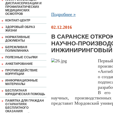
ДИСПАНСЕРИЗАЦИИ И
ПРОФИЛАКТИЧЕСКИХ
МЕДИЦИНСКИХ
Подробнее »
ОСМОТРОВ
КОНТАКТ-ЦЕНТР
02.12.2016
ЗДОРОВЫЙ ОБРАЗ
ЖИЗНИ
В САРАНСКЕ ОТКРО
НОРМАТИВНЫЕ
ДОКУМЕНТЫ
НАУЧНО-ПРОИЗВОД
БЕРЕЖЛИВАЯ
ИНЖИНИРИНГОВЫЙ 
ПОЛИКЛИНИКА
ПОЛЕЗНЫЕ ССЫЛКИ
Первы
АНКЕТИРОВАНИЕ
произ
ПРОТИВОДЕЙСТВИЕ
«Антиб
КОРРУПЦИИ
о созд
ИНФОРМАЦИОННЫЕ
подпис
МАТЕРИАЛЫ
разраб
БЕСПЛАТНАЯ
В его 
ЮРИДИЧЕСКАЯ ПОМОЩЬ
научных, производственны
ПАМЯТКА ДЛЯ ГРАЖДАН
представит Мордовский универ
О ГАРАНТИЯХ
БЕСПЛАТНОГО
ОКАЗАНИЯ