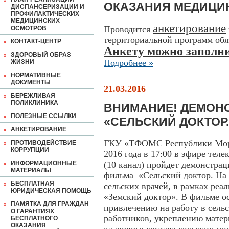
ОКАЗАНИЯ МЕДИЦИ
ДИСПАНСЕРИЗАЦИИ И
ПРОФИЛАКТИЧЕСКИХ
МЕДИЦИНСКИХ
анкетирование
Проводится
ОСМОТРОВ
территориальной программ обя
КОНТАКТ-ЦЕНТР
Анкету можно заполни
ЗДОРОВЫЙ ОБРАЗ
Подробнее »
ЖИЗНИ
НОРМАТИВНЫЕ
ДОКУМЕНТЫ
21.03.2016
БЕРЕЖЛИВАЯ
ПОЛИКЛИНИКА
ВНИМАНИЕ! ДЕМОН
ПОЛЕЗНЫЕ ССЫЛКИ
«СЕЛЬСКИЙ ДОКТОР
АНКЕТИРОВАНИЕ
ГКУ «ТФОМС Республики Мордо
ПРОТИВОДЕЙСТВИЕ
КОРРУПЦИИ
2016 года в 17:00 в эфире те
ИНФОРМАЦИОННЫЕ
(10 канал) пройдет демонстра
МАТЕРИАЛЫ
фильма «Сельский доктор. На 
БЕСПЛАТНАЯ
сельских врачей, в рамках ре
ЮРИДИЧЕСКАЯ ПОМОЩЬ
«Земский доктор». В фильме ос
ПАМЯТКА ДЛЯ ГРАЖДАН
привлечению на работу в сель
О ГАРАНТИЯХ
работников, укреплению матер
БЕСПЛАТНОГО
ОКАЗАНИЯ