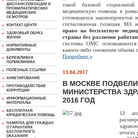
такой базовой социальной
ДИСПАНСЕРИЗАЦИИ И
ПРОФИЛАКТИЧЕСКИХ
медицинскую помощь в рамк
МЕДИЦИНСКИХ
готовящихся законопроектов 
ОСМОТРОВ
согласованная позиция М
КОНТАКТ-ЦЕНТР
право на бесплатную меди
ЗДОРОВЫЙ ОБРАЗ
страны без различия работаю
ЖИЗНИ
системы ОМС основываются 
НОРМАТИВНЫЕ
какого-либо снижения объема 
ДОКУМЕНТЫ
Подробнее »
БЕРЕЖЛИВАЯ
ПОЛИКЛИНИКА
ПОЛЕЗНЫЕ ССЫЛКИ
13.04.2017
АНКЕТИРОВАНИЕ
В МОСКВЕ ПОДВЕЛИ
ПРОТИВОДЕЙСТВИЕ
МИНИСТЕРСТВА ЗДР
КОРРУПЦИИ
ИНФОРМАЦИОННЫЕ
2016 ГОД
МАТЕРИАЛЫ
БЕСПЛАТНАЯ
12 ап
ЮРИДИЧЕСКАЯ ПОМОЩЬ
расшир
ПАМЯТКА ДЛЯ ГРАЖДАН
здрав
О ГАРАНТИЯХ
БЕСПЛАТНОГО
итогах 
ОКАЗАНИЯ