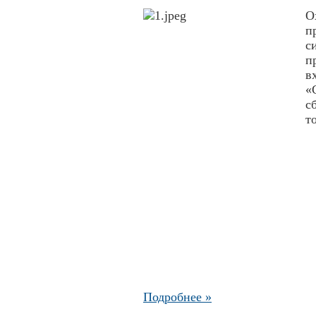
О
п
с
п
в
«
с
т
Подробнее »