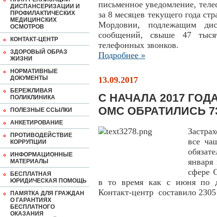
письменное уведомление, тел
ДИСПАНСЕРИЗАЦИИ И
ПРОФИЛАКТИЧЕСКИХ
за 8 месяцев текущего года с
МЕДИЦИНСКИХ
Мордовии, подлежащим дис
ОСМОТРОВ
сообщений, свыше 47 тыся
КОНТАКТ-ЦЕНТР
телефонных звонков.
ЗДОРОВЫЙ ОБРАЗ
Подробнее »
ЖИЗНИ
НОРМАТИВНЫЕ
ДОКУМЕНТЫ
13.09.2017
БЕРЕЖЛИВАЯ
С НАЧАЛА 2017 ГОД
ПОЛИКЛИНИКА
ОМС ОБРАТИЛИСЬ 7
ПОЛЕЗНЫЕ ССЫЛКИ
АНКЕТИРОВАНИЕ
Застрах
ПРОТИВОДЕЙСТВИЕ
все ча
КОРРУПЦИИ
обязате
ИНФОРМАЦИОННЫЕ
января 
МАТЕРИАЛЫ
сфере 
БЕСПЛАТНАЯ
ЮРИДИЧЕСКАЯ ПОМОЩЬ
в то время как с июня по д
Контакт-центр составило 2305
ПАМЯТКА ДЛЯ ГРАЖДАН
О ГАРАНТИЯХ
БЕСПЛАТНОГО
ОКАЗАНИЯ