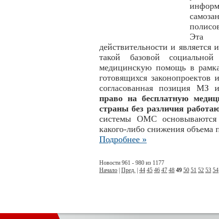
информ
самоза
полисо
Эта 
действительности и является
такой базовой социальной
медицинскую помощь в рамк
готовящихся законопроектов 
согласованная позиция М
право на бесплатную меди
страны без различия работаю
системы ОМС основываются 
какого-либо снижения объема 
Подробнее »
Новости 961 - 980 из 1177
Начало
|
Пред.
|
44
45
46
47
48
49
50
51
52
53
54