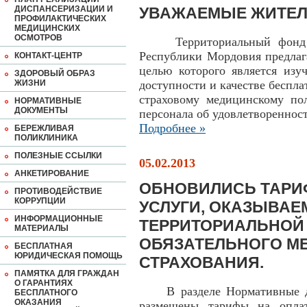
ДИСПАНСЕРИЗАЦИИ И
УВАЖАЕМЫЕ ЖИТЕЛ
ПРОФИЛАКТИЧЕСКИХ
МЕДИЦИНСКИХ
ОСМОТРОВ
Территориальный фонд обя
Республики Мордовия предлаг
КОНТАКТ-ЦЕНТР
целью которого является изу
ЗДОРОВЫЙ ОБРАЗ
ЖИЗНИ
доступности и качестве беспл
страховому медицинскому по
НОРМАТИВНЫЕ
ДОКУМЕНТЫ
персонала об удовлетвореннос
Подробнее »
БЕРЕЖЛИВАЯ
ПОЛИКЛИНИКА
ПОЛЕЗНЫЕ ССЫЛКИ
05.02.2013
АНКЕТИРОВАНИЕ
ОБНОВИЛИСЬ ТАРИ
ПРОТИВОДЕЙСТВИЕ
КОРРУПЦИИ
УСЛУГИ, ОКАЗЫВАЕ
ИНФОРМАЦИОННЫЕ
ТЕРРИТОРИАЛЬНОЙ
МАТЕРИАЛЫ
ОБЯЗАТЕЛЬНОГО М
БЕСПЛАТНАЯ
ЮРИДИЧЕСКАЯ ПОМОЩЬ
СТРАХОВАНИЯ.
ПАМЯТКА ДЛЯ ГРАЖДАН
О ГАРАНТИЯХ
В разделе Нормативные д
БЕСПЛАТНОГО
ОКАЗАНИЯ
размещены тарифы на опла