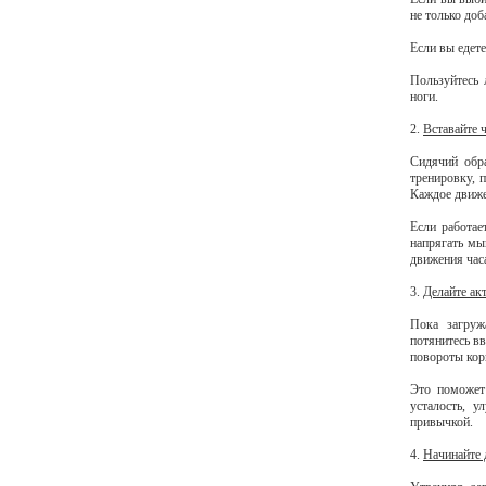
не только доб
Если вы едете
Пользуйтесь 
ноги.
2.
Вставайте ч
Сидячий обра
тренировку, 
Каждое движе
Если работае
напрягать мы
движения час
3.
Делайте ак
Пока загруж
потянитесь в
повороты кор
Это поможет
усталость, 
привычкой.
4.
Начинайте 