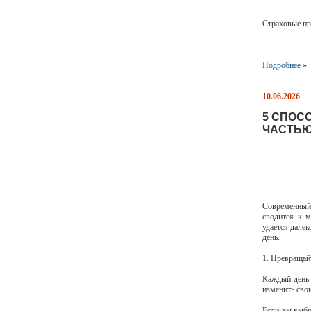
Страховые пр
Подробнее »
10.06.2026
5 СПОС
ЧАСТЬЮ
Современный 
сводится к 
удается дале
день.
1.
Превращайт
Каждый день 
изменить сво
Если вы выби