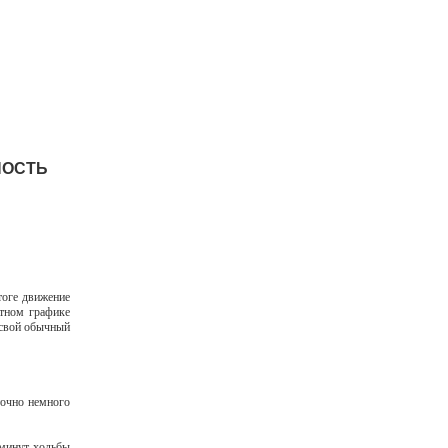
НОСТЬ
тоге движение
тном графике
 свой обычный
точно немного
 минут ходьбы