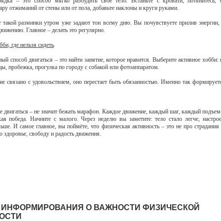
ядка – это способ мягко разбудить свое тело. Встаньте с кровати, потянитесь, 
ару отжиманий от стены или от пола, добавьте наклоны и круги руками.
 такой разминки утром уже задают тон всему дню. Вы почувствуете прилив энергии, 
вижению. Главное – делать это регулярно.
би, где нельзя сидеть
.
ый способ двигаться – это найти занятие, которое нравится. Выберите активное хобби: 
цы, пробежка, прогулка по городу с собакой или фотоаппаратом.
ие связано с удовольствием, оно перестает быть обязанностью. Именно так формирует
е двигаться – не значит бежать марафон. Каждое движение, каждый шаг, каждый подъем 
ая победа. Начните с малого. Через неделю вы заметите: тело стало легче, настро
льше. И самое главное, вы поймёте, что физическая активность – это не про страдания 
о здоровье, свободу и радость движения.
 ИНФОРМИРОВАНИЯ О ВАЖНОСТИ ФИЗИЧЕСКОЙ
ОСТИ