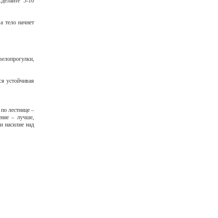
сделайте 5-10
а тело начнет
велопрогулки,
ся устойчивая
по лестнице –
ение – лучше,
и насилие над