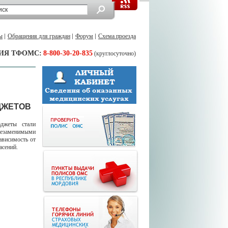
ы
Обращения для граждан
Форум
Схема проезда
ИЯ ТФОМС:
8-800-30-20-835
(круглосуточно)
ДЖЕТОВ
джеты стали
 незаменимыми
ависимость от
асений.