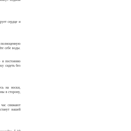
рует сердце и
ь полноценную
те себе воды.
о и постоянно
ку сидеть без
сь на носки,
ны в сторону,
 час снижают
станут вашей