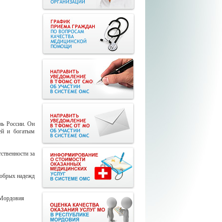
нь России. Он
ией и богатым
ственности за
добрых надежд
ки Мордовия