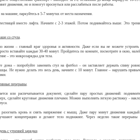
авят движения, но и помогут проснуться или расслабиться после работы.
 на машине, паркуйтесь в 5-7 минутах от места назначения.
лестницей вместо лифта. Начните с 2-3 этажей. Потом поднимайтесь выше. Это трени
аще со стула
.
з жизни – главный враг здоровья и активности. Даже если вы не можете устроит
просто вставайте каждые 30-40 минут. Пройдитесь по комнате, посмотрите в окно, налей
ние – это микрозарядка для тела.
те дома – попробуйте заменить стул на фитбол – он заставляет держать спину ровн
шцы. Не нужно делать это весь день, начните с 10 минут. Главное – нарушить привыч
ами.
тивные перерывы
.
ается или распечатывается документ, сделайте пару простых движений: поднимите
верх, сделайте круговые движения плечами. Можно выполнить легкую растяжку – накло
пуса.
 разогнать кровь и снять напряжение с мышц. Даже пару минут движения каждый
улучшают концентрацию и делают тело подвижнее. Через неделю такие перерывы 
день с утренней зарядки
.