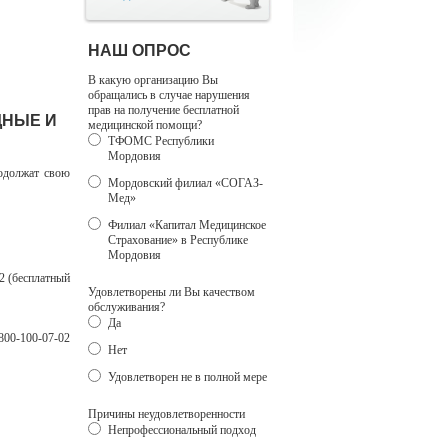
НАШ ОПРОС
В какую организацию Вы
обращались в случае нарушения
прав на получение бесплатной
ДНЫЕ И
медицинской помощи?
ТФОМС Республики
Мордовия
родолжат свою
Мордовский филиал «СОГАЗ-
Мед»
Филиал «Капитал Медицинское
Страхование» в Республике
Мордовия
2 (бесплатный
Удовлетворены ли Вы качеством
обслуживания?
Да
00-100-07-02
Нет
Удовлетворен не в полной мере
Причины неудовлетворенности
Непрофессиональный подход