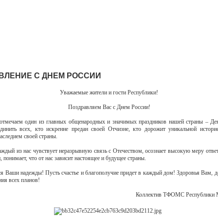
ВЛЕНИЕ С ДНЕМ РОССИИ
Уважаемые жители и гости Республики!
Поздравляем Вас с Днем России!
тмечаем один из главных общенародных и значимых праздников нашей страны – Де
динить всех, кто искренне предан своей Отчизне, кто дорожит уникальной истор
аследием своей страны.
каждый из нас чувствует неразрывную связь с Отечеством, осознает высокую меру ответ
, понимает, что от нас зависит настоящее и будущее страны.
ся Ваши надежды! Пусть счастье и благополучие придет в каждый дом! Здоровья Вам, 
ния всех планов!
Коллектив ТФОМС Республи