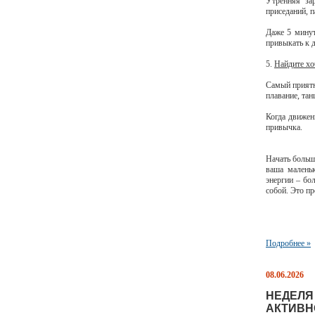
Утренняя зар
приседаний, п
Даже 5 минут
привыкать к д
5.
Найдите хоб
Самый приятн
плавание, тан
Когда движен
привычка.
Начать больш
ваша маленьк
энергии – бо
собой. Это пр
Подробнее »
08.06.2026
НЕДЕЛЯ
АКТИВН