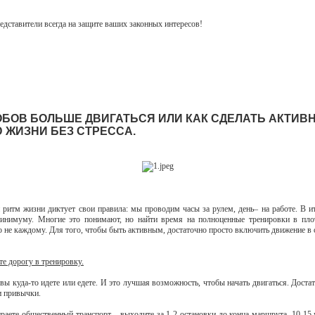
едставители всегда на защите ваших законных интересов!
ОБОВ БОЛЬШЕ ДВИГАТЬСЯ ИЛИ КАК СДЕЛАТЬ АКТИВ
 ЖИЗНИ БЕЗ СТРЕССА.
ритм жизни диктует свои правила: мы проводим часы за рулем, день– на работе. В и
минимуму. Многие это понимают, но найти время на полноценные тренировки в пло
ко не каждому. Для того, чтобы быть активным, достаточно просто включить движение в
е дорогу в тренировку.
вы куда-то идете или едете. И это лучшая возможность, чтобы начать двигаться. Доста
и привычки.
раете общественный транспорт – выходите за 1-2 остановки до конца маршрута. 10-15