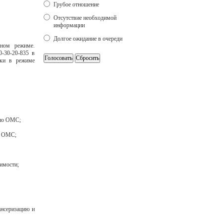
Грубое отношение
Отсутствие необходимой
информации
Долгое ожидание в очереди
ном режиме.
0-30-20-835 в
нки в режиме
 по ОМС;
ы ОМС;
имости;
ансеризацию и