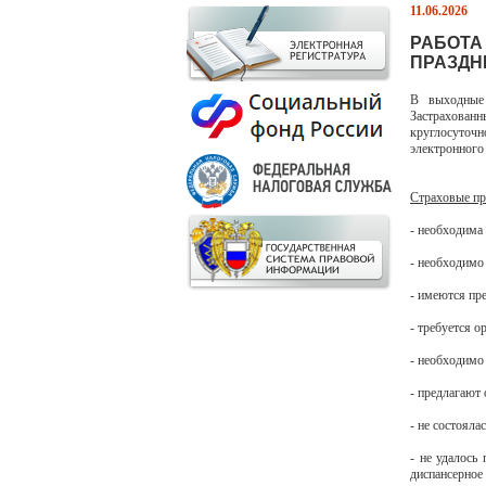
11.06.2026
РАБОТА
ПРАЗДНИ
В выходные
Застрахованн
круглосуточ
электронного 
Страховые пр
- необходима
- необходимо
- имеются пр
- требуется 
- необходимо
- предлагают
- не состоял
- не удалось
диспансерное