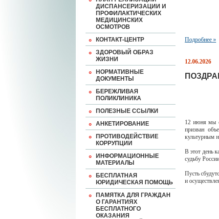
ДИСПАНСЕРИЗАЦИИ И
ПРОФИЛАКТИЧЕСКИХ
МЕДИЦИНСКИХ
ОСМОТРОВ
КОНТАКТ-ЦЕНТР
Подробнее »
ЗДОРОВЫЙ ОБРАЗ
ЖИЗНИ
12.06.2026
НОРМАТИВНЫЕ
ПОЗДРА
ДОКУМЕНТЫ
БЕРЕЖЛИВАЯ
ПОЛИКЛИНИКА
ПОЛЕЗНЫЕ ССЫЛКИ
12 июня мы о
АНКЕТИРОВАНИЕ
призван объе
ПРОТИВОДЕЙСТВИЕ
культурным н
КОРРУПЦИИ
В этот день 
ИНФОРМАЦИОННЫЕ
судьбу России
МАТЕРИАЛЫ
Пусть сбудут
БЕСПЛАТНАЯ
и осуществле
ЮРИДИЧЕСКАЯ ПОМОЩЬ
ПАМЯТКА ДЛЯ ГРАЖДАН
О ГАРАНТИЯХ
БЕСПЛАТНОГО
ОКАЗАНИЯ