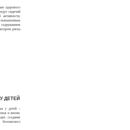
тью здорового
ведут сидячий
 активности,
 повышенным
одержанием
актором риска
У ДЕТЕЙ
ма у детей –
овья и жизни.
щих создание
безопасного