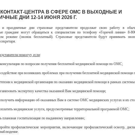
 КОНТАКТ-ЦЕНТРА В СФЕРЕ ОМС В ВЫХОДНЫЕ И
ЧНЫЕ ДНИ 12-14 ИЮНЯ 2026 Г.
 и праздничные дни страховые представители продолжат свою работу в обыч
ые граждане могут обращаться к специалистам по телефону «Горячей линии» 8-80
ном режиме (звонок бесплатный). Страховые представители будут принимать зво
секретаря.
едставители помогут, если
:
 консультация по вопросам получения бесплатной медицинской помощи по ОМС;
 содействие при возникших проблемах при получении бесплатной медицинской помощи
етензии к медицинской организации по оказанию медицинской помощи в рамках систем
организовать экспертизу качества оказанной Вам медицинской помощи;
 получить информацию об оказанных Вам в системе ОМС медицинских услугах и их сто
 оплатить медицинские услуги, предусмотренные территориальной программой ОМС;
ась плановая госпитализация по выданному направлению;
 пройти профилактические мероприятия, включающие профилактический осмотр, дисп
 наблюдение.