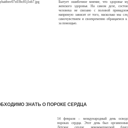
Бытует ошибочное мнение, что здоровье м
женского здоровья. На самом деле, состоя
человека не связано с половой принадле
напрямую зависит от того, насколько мы сл
самочувствием и своевременно обращаемся к
за помощью.
ОБХОДИМО ЗНАТЬ О ПОРОКЕ СЕРДЦА
14 февраля – международный день осведо
пороках сердца. Этот день был организов
Детское сердце, некоммерческой благот