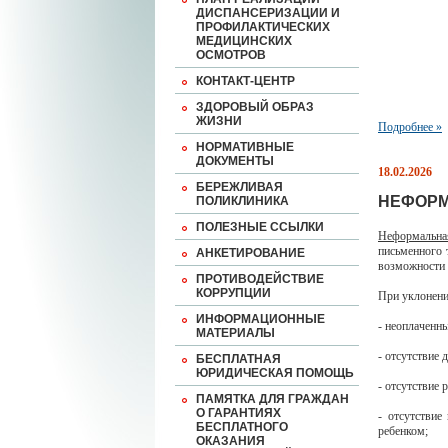
ДИСПАНСЕРИЗАЦИИ И
ПРОФИЛАКТИЧЕСКИХ
МЕДИЦИНСКИХ
ОСМОТРОВ
КОНТАКТ-ЦЕНТР
ЗДОРОВЫЙ ОБРАЗ
ЖИЗНИ
Подробнее »
НОРМАТИВНЫЕ
ДОКУМЕНТЫ
18.02.2026
БЕРЕЖЛИВАЯ
НЕФОРМ
ПОЛИКЛИНИКА
ПОЛЕЗНЫЕ ССЫЛКИ
Неформальна
письменного 
АНКЕТИРОВАНИЕ
возможности 
ПРОТИВОДЕЙСТВИЕ
КОРРУПЦИИ
При уклонени
ИНФОРМАЦИОННЫЕ
- неоплаченн
МАТЕРИАЛЫ
- отсутствие 
БЕСПЛАТНАЯ
ЮРИДИЧЕСКАЯ ПОМОЩЬ
- отсутствие 
ПАМЯТКА ДЛЯ ГРАЖДАН
О ГАРАНТИЯХ
- отсутствие
БЕСПЛАТНОГО
ребенком;
ОКАЗАНИЯ