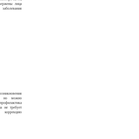
вержены лица
и заболевания
никновения
о, но можно
профилактика
а не требует
т коррекцию