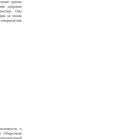
ужчин крепче
ние здоровья
жностью. Оно
едим за своим
 специалистам
мленности о
ан Обществом
ворительной