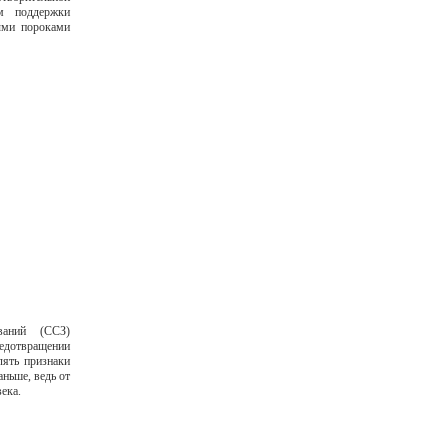
ем поддержки
ыми пороками
еваний (ССЗ)
дотвращении
лять признаки
ньше, ведь от
века.