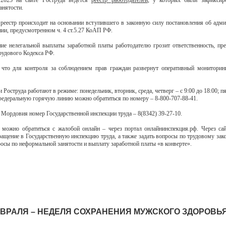
2025 на сайте Роструда ведется
реестр работодателей
, у которых были зафиксир
анятости.
реестр происходит на основании вступившего в законную силу постановления об адм
ии, предусмотренном ч. 4 ст.5.27 КоАП РФ.
ние нелегальной выплаты заработной платы работодателю грозит ответственность, пр
Трудового Кодекса РФ.
что для контроля за соблюдением прав граждан развернут оперативный мониторин
 Роструда работают в режиме: понедельник, вторник, среда, четверг – с 9:00 до 18:00; пя
 федеральную горячую линию можно обратиться по номеру – 8-800-707-88-41.
 Мордовия номер Государственной инспекции труда – 8(8342) 39-27-10.
можно обратиться с жалобой онлайн – через портал онлайнинспекция.рф. Через с
ращение в Государственную инспекцию труда, а также задать вопросы по трудовому зако
осы по неформальной занятости и выплату заработной платы «в конверте».
ФЕВРАЛЯ – НЕДЕЛЯ СОХРАНЕНИЯ МУЖСКОГО ЗДОРОВЬ