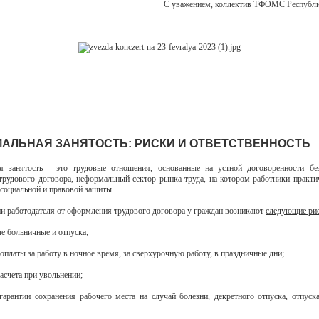
С уважением, коллектив ТФОМС Республ
АЛЬНАЯ ЗАНЯТОСТЬ: РИСКИ И ОТВЕТСТВЕННОСТЬ
я занятость
- это трудовые отношения, основанные на устной договоренности бе
трудового договора, неформальный сектор рынка труда, на котором работники практ
социальной и правовой защиты.
и работодателя от оформления трудового договора у граждан возникают
следующие ри
ые больничные и отпуска;
доплаты за работу в ночное время, за сверхурочную работу, в праздничные дни;
расчета при увольнении;
 гарантии сохранения рабочего места на случай болезни, декретного отпуска, отпуск