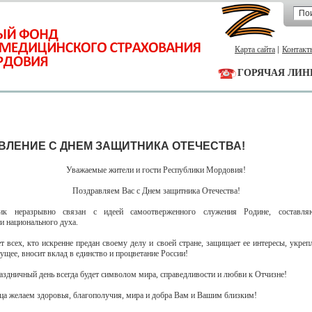
Карта сайта
Контакт
ГОРЯЧАЯ ЛИН
ВЛЕНИЕ С ДНЕМ ЗАЩИТНИКА ОТЕЧЕСТВА!
Уважаемые жители и гости Республики Мордовия!
Поздравляем Вас с Днем защитника Отечества!
ик неразрывно связан с идеей самоотверженного служения Родине, составл
и национального духа.
т всех, кто искренне предан своему делу и своей стране, защищает ее интересы, укрепл
дущее, вносит вклад в единство и процветание России!
раздничный день всегда будет символом мира, справедливости и любви к Отчизне!
дца желаем здоровья, благополучия, мира и добра Вам и Вашим близким!