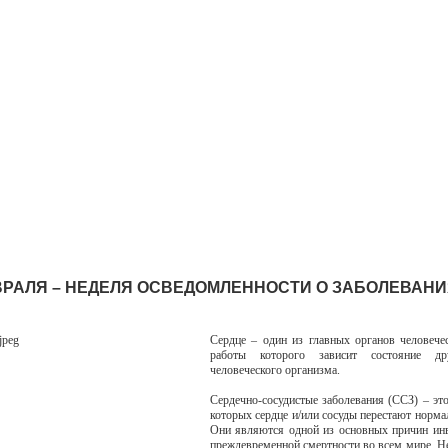
ЕВРАЛЯ – НЕДЕЛЯ ОСВЕДОМЛЕННОСТИ О ЗАБОЛЕВАН
Сердце – один из главных органов человечес
работы которого зависит состояние др
человеческого организма.
Сердечно-сосудистые заболевания (ССЗ) – это
которых сердце и/или сосуды перестают нормал
Они являются одной из основных причин ин
преждевременной смертности во всем мире. Не