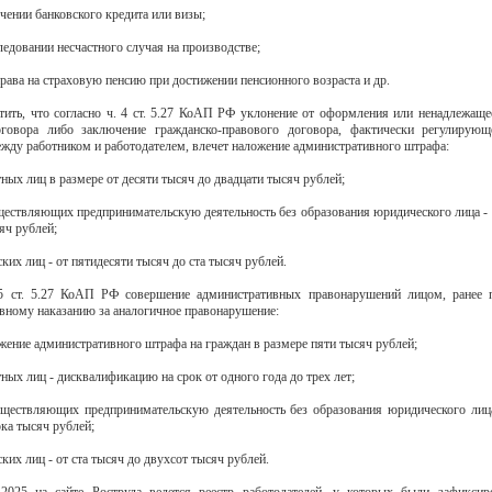
учении банковского кредита или визы;
следовании несчастного случая на производстве;
права на страховую пенсию при достижении пенсионного возраста и др.
тить, что согласно ч. 4 ст. 5.27 КоАП РФ уклонение от оформления или ненадлежащ
оговора либо заключение гражданско-правового договора, фактически регулирующ
жду работником и работодателем, влечет наложение административного штрафа:
ных лиц в размере от десяти тысяч до двадцати тысяч рублей;
уществляющих предпринимательскую деятельность без образования юридического лица - 
яч рублей;
ких лиц - от пятидесяти тысяч до ста тысяч рублей.
 5 ст. 5.27 КоАП РФ совершение административных правонарушений лицом, ранее 
вному наказанию за аналогичное правонарушение:
ожение административного штрафа на граждан в размере пяти тысяч рублей;
ных лиц - дисквалификацию на срок от одного года до трех лет;
уществляющих предпринимательскую деятельность без образования юридического лиц
ка тысяч рублей;
ких лиц - от ста тысяч до двухсот тысяч рублей.