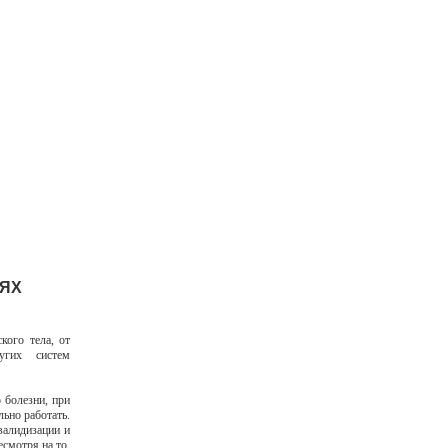
ИЯХ
кого тела, от
угих систем
 болезни, при
ьно работать.
валидизации и
смотря на то,