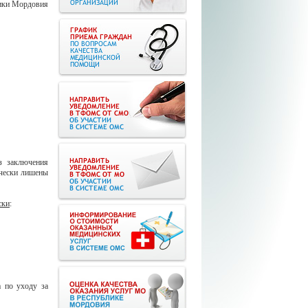
ики Мордовия
з заключения
ически лишены
ски
:
а по уходу за