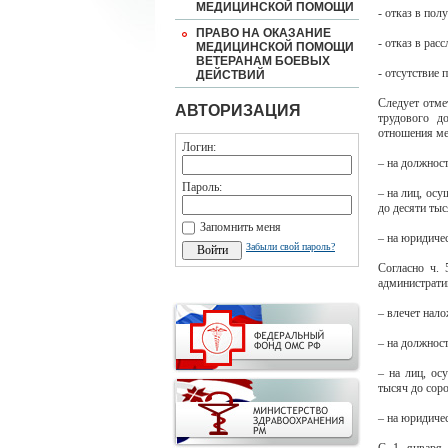
МЕДИЦИНСКОЙ ПОМОЩИ
- отказ в пол
ПРАВО НА ОКАЗАНИЕ
- отказ в рас
МЕДИЦИНСКОЙ ПОМОЩИ
ВЕТЕРАНАМ БОЕВЫХ
- отсутствие 
ДЕЙСТВИЙ
Следует отме
АВТОРИЗАЦИЯ
трудового д
отношения ме
Логин:
– на должност
Пароль:
– на лиц, ос
до десяти тыс
Запомнить меня
– на юридичес
Забыли свой пароль?
Согласно ч.
администрати
– влечет нал
– на должност
– на лиц, ос
тысяч до соро
– на юридичес