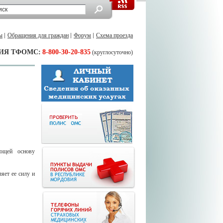
ы
Обращения для граждан
Форум
Схема проезда
ИЯ ТФОМС:
8-800-30-20-835
(круглосуточно)
яющей основу
яет ее силу и