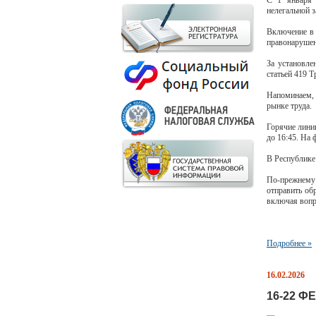
С 1 января 
нелегальной з
Включение в 
правонарушен
За установле
статьей 419 
Напоминаем, 
рынке труда.
Горячие линии
до 16:45. На
В Республике
По-прежнему 
отправить об
включая вопр
Подробнее »
16.02.2026
16-22 