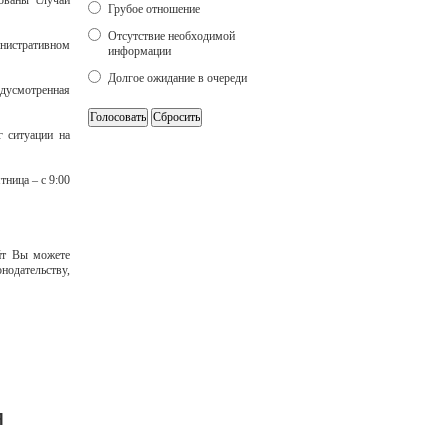
ованы случаи
Грубое отношение
Отсутствие необходимой
инистративном
информации
Долгое ожидание в очереди
едусмотренная
г ситуации на
тница – с 9:00
айт Вы можете
нодательству,
Я