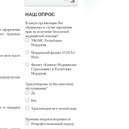
НАШ ОПРОС
В какую организацию Вы
обращались в случае нарушения
ее оформление
прав на получение бесплатной
его трудовые
медицинской помощи?
ТФОМС Республики
Мордовия
Мордовский филиал «СОГАЗ-
от пяти тысяч
Мед»
Филиал «Капитал Медицинское
Страхование» в Республике
Мордовия
подвергнутым
Удовлетворены ли Вы качеством
обслуживания?
Да
Нет
а от тридцати
Удовлетворен не в полной мере
Причины неудовлетворенности
Непрофессиональный подход