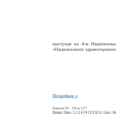
выступая на 4-м Национальн
«Национальное здравоохранен
Подробнее »
Новости 101 - 120 из 1177
Начало
|
Пред.
|
1
2
3
4
5
6
7
8
9
10
11
|
След.
|
К